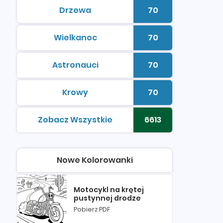
Drzewa
70
kolorowanki do druku
Liczba kolorowan
Wielkanoc
70
kolorowanki do druku
Liczba kolorowan
Astronauci
70
kolorowanki do druku
Liczba kolorowan
Krowy
70
kolorowanki do druku
Liczba kolorowan
Zobacz Wszystkie
6613
kolorowanki do druku
Liczba kolorowan
Nowe Kolorowanki
Motocykl na krętej
pustynnej drodze
Pobierz PDF