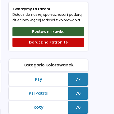
Tworzymy to razem!
Dołącz do naszej społeczności i podaruj
dzieciom więcej radości z kolorowania.
Postaw mi kawkę
Dołącz na Patronite
Kategorie Kolorowanek
Psy
77
kolorowanki do druku
Liczba kolorowan
Psi Patrol
76
kolorowanki do druku
Liczba kolorowan
Koty
76
kolorowanki do druku
Liczba kolorowan