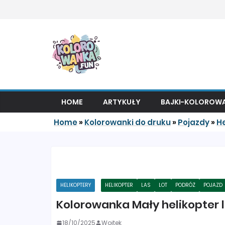
Przejdź do treści
HOME
ARTYKUŁY
BAJKI-KOLOROWA
Home
»
Kolorowanki do druku
»
Pojazdy
»
He
HELIKOPTERY
HELIKOPTER
LAS
LOT
PODRÓŻ
POJAZD
Kolorowanka Mały helikopter
18/10/2025
Wojtek