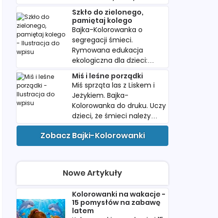
wartość swoich śladów.
Szkło do zielonego,
Pobierz i wydrukuj dla
pamiętaj kolego
dziecka.
Bajka-Kolorowanka o
segregacji śmieci.
Rymowana edukacja
ekologiczna dla dzieci:
papier, plastik i szkło w
Miś i leśne porządki
kolorowych koszach do
Miś sprząta las z Liskem i
druku.
Jeżykiem. Bajka-
Kolorowanka do druku. Uczy
dzieci, że śmieci należy
wyrzucać do kosza. Idealna
Zobacz Bajki-Kolorowanki
do przedszkola.
Nowe Artykuły
Kolorowanki na wakacje -
15 pomysłów na zabawę
latem