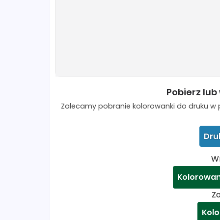
Pobierz lub
Zalecamy pobranie kolorowanki do druku w p
Dru
Wr
Kolorowan
Zo
Kolo