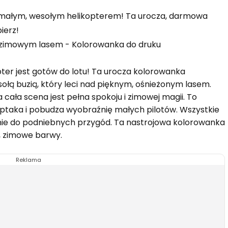
z małym, wesołym helikopterem! Ta urocza, darmowa
ierz!
pter jest gotów do lotu! Ta urocza kolorowanka
łą buzią, który leci nad pięknym, ośnieżonym lasem.
a cała scena jest pełna spokoju i zimowej magii. To
u ptaka i pobudza wyobraźnię małych pilotów. Wszystkie
ie do podniebnych przygód. Ta nastrojowa kolorowanka
e, zimowe barwy.
Reklama