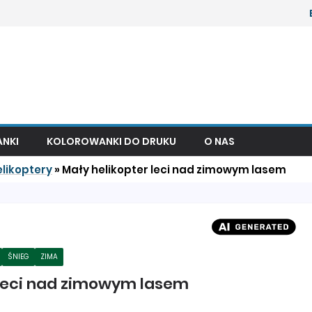
NKI
KOLOROWANKI DO DRUKU
O NAS
likoptery
»
Mały helikopter leci nad zimowym lasem
ŚNIEG
ZIMA
 leci nad zimowym lasem