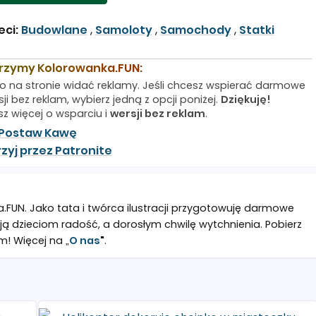
eci:
Budowlane
,
Samoloty
,
Samochody
,
Statki
rzymy Kolorowanka.FUN:
o na stronie widać reklamy. Jeśli chcesz wspierać darmowe
ji bez reklam, wybierz jedną z opcji poniżej.
Dziękuję!
sz więcej o wsparciu i
wersji bez reklam
.
Postaw Kawę
zyj przez Patronite
a.FUN. Jako tata i twórca ilustracji przygotowuję darmowe
ją dzieciom radość, a dorosłym chwilę wytchnienia. Pobierz
m! Więcej na „
O nas
"
.