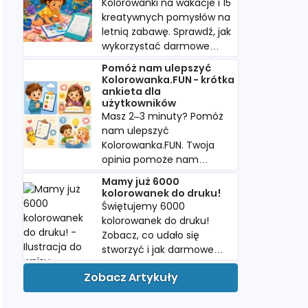
Kolorowanki na wakacje i 15
kreatywnych pomysłów na
letnią zabawę. Sprawdź, jak
wykorzystać darmowe
kolorowanki w podróży i
Pomóż nam ulepszyć
podczas urlopu.
Kolorowanka.FUN - krótka
ankieta dla
użytkowników
Masz 2–3 minuty? Pomóż
nam ulepszyć
Kolorowanka.FUN. Twoja
opinia pomoże nam
tworzyć więcej
Mamy już 6000
kolorowanek, których
kolorowanek do druku!
naprawdę szukacie.
Świętujemy 6000
kolorowanek do druku!
Zobacz, co udało się
stworzyć i jak darmowe
PDF-y pomagają dzieciom
Zobacz Artykuły
w twórczej zabawie.