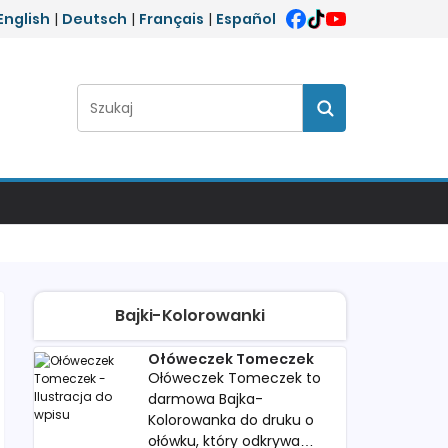
English
|
Deutsch
|
Français
|
Español
Szukaj:
Szukaj
Bajki-Kolorowanki
Ołóweczek Tomeczek
Ołóweczek Tomeczek to
darmowa Bajka-
Kolorowanka do druku o
ołówku, który odkrywa