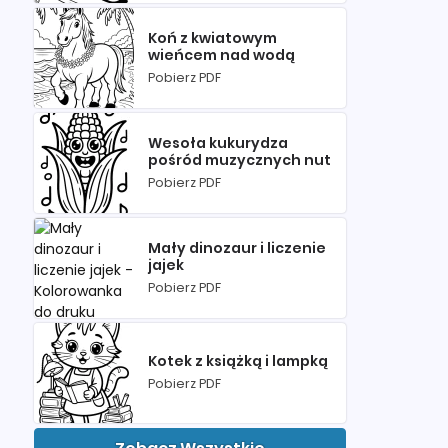
Koń z kwiatowym
wieńcem nad wodą
Pobierz PDF
Wesoła kukurydza
pośród muzycznych nut
Pobierz PDF
Mały dinozaur i liczenie
jajek
Pobierz PDF
Kotek z książką i lampką
Pobierz PDF