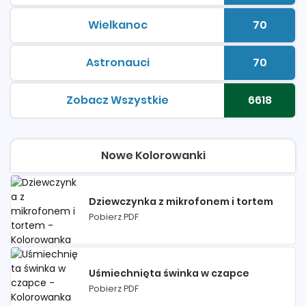
Wielkanoc
70
kolorowanki do druku
Liczba 
Astronauci
70
kolorowanki do druku
Liczba 
Zobacz Wszystkie
6618
kolorowanki do druku
Liczba 
Nowe Kolorowanki
Dziewczynka z mikrofonem i tortem
Pobierz PDF
Uśmiechnięta świnka w czapce
Pobierz PDF