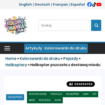
Przejdź do treści
English
|
Deutsch
|
Français
|
Español
Szukaj:
Szuka
Artykuły
Kolorowanki do druku
Home
»
Kolorowanki do druku
»
Pojazdy
»
Helikoptery
»
Helikopter pszczoła z dostawą miodu
DOSTARCZANIE
FANTAZJA
HELIKOPTER
ŁĄKA
LOT
HELIKOPTERY
MIÓD
PSZCZOŁA
SŁOIK