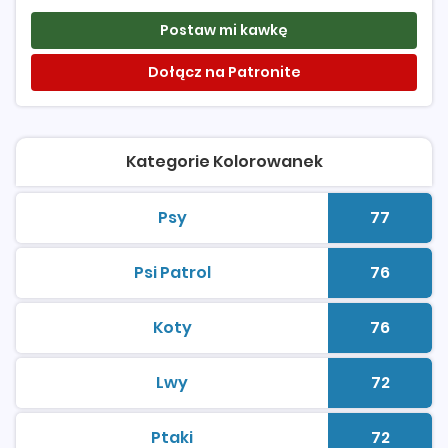
Postaw mi kawkę
Dołącz na Patronite
Kategorie Kolorowanek
Psy
77
kolorowanki do druku
Liczba 
Psi Patrol
76
kolorowanki do druku
Liczba 
Koty
76
kolorowanki do druku
Liczba 
Lwy
72
kolorowanki do druku
Liczba 
Ptaki
72