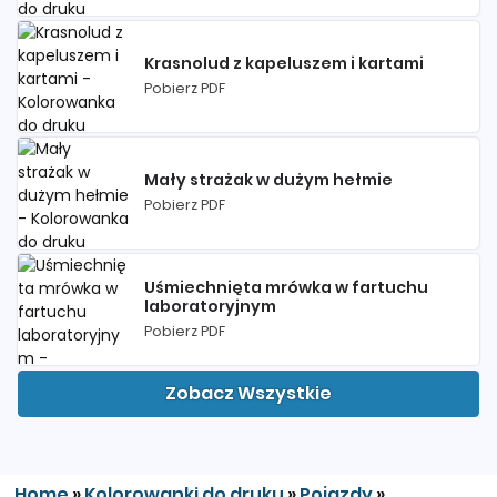
Krasnolud z kapeluszem i kartami
Pobierz PDF
Mały strażak w dużym hełmie
Pobierz PDF
Uśmiechnięta mrówka w fartuchu
laboratoryjnym
Pobierz PDF
Zobacz Wszystkie
Home
»
Kolorowanki do druku
»
Pojazdy
»