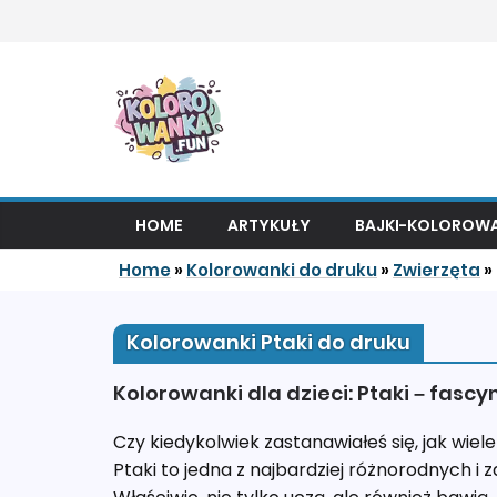
Przejdź do treści
HOME
ARTYKUŁY
BAJKI-KOLOROWA
Home
»
Kolorowanki do druku
»
Zwierzęta
»
Kolorowanki Ptaki do druku
Kolorowanki dla dzieci: Ptaki – fascy
Czy kiedykolwiek zastanawiałeś się, jak wie
Ptaki to jedna z najbardziej różnorodnych i