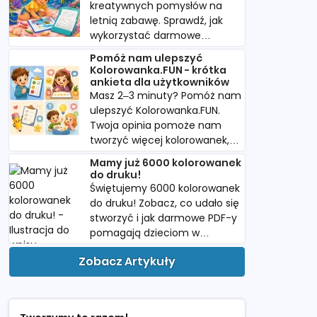
kreatywnych pomysłów na
letnią zabawę. Sprawdź, jak
wykorzystać darmowe
kolorowanki w podróży i
Pomóż nam ulepszyć
podczas urlopu.
Kolorowanka.FUN - krótka
ankieta dla użytkowników
Masz 2–3 minuty? Pomóż nam
ulepszyć Kolorowanka.FUN.
Twoja opinia pomoże nam
tworzyć więcej kolorowanek,
których naprawdę szukacie.
Mamy już 6000 kolorowanek
do druku!
Świętujemy 6000 kolorowanek
do druku! Zobacz, co udało się
stworzyć i jak darmowe PDF-y
pomagają dzieciom w
twórczej zabawie.
Zobacz Artykuły