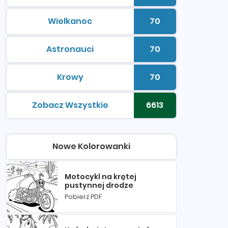
Wielkanoc
70
kolorowanki do druku
Liczba kolorowan
Astronauci
70
kolorowanki do druku
Liczba kolorowan
Krowy
70
kolorowanki do druku
Liczba kolorowan
Zobacz Wszystkie
6613
kolorowanki do druku
Liczba kolorowan
Nowe Kolorowanki
Motocykl na krętej
pustynnej drodze
Pobierz PDF