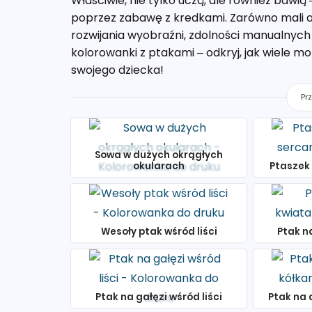
Właściwie, nie tylko uczą, ale również bawi
poprzez zabawę z kredkami. Zarówno mali art
rozwijania wyobraźni, zdolności manualnych
kolorowanki z ptakami – odkryj, jak wiele mo
swojego dziecka!
Pr
Sowa w dużych okrągłych
okularach
Ptaszek
Wesoły ptak wśród liści
Ptak n
Ptak na gałęzi wśród liści
Ptak na 