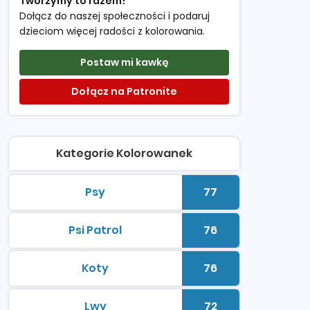
Tworzymy to razem!
Dołącz do naszej społeczności i podaruj
dzieciom więcej radości z kolorowania.
Postaw mi kawkę
Dołącz na Patronite
Kategorie Kolorowanek
Psy
77
kolorowanki do druku
Liczba kolorowan
Psi Patrol
76
kolorowanki do druku
Liczba kolorowan
Koty
76
kolorowanki do druku
Liczba kolorowan
Lwy
72