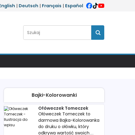
English
|
Deutsch
|
Français
|
Español
Szukaj:
Szukaj
Bajki-Kolorowanki
Ołóweczek Tomeczek
Ołóweczek Tomeczek to
darmowa Bajka-Kolorowanka
do druku o ołówku, który
odkrywa wartość swoich