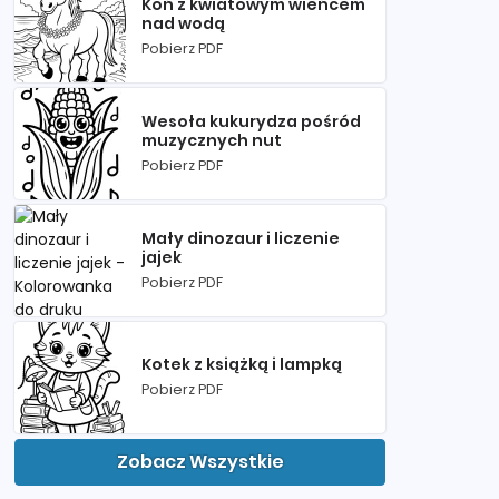
Koń z kwiatowym wieńcem
nad wodą
Pobierz PDF
Wesoła kukurydza pośród
muzycznych nut
Pobierz PDF
Mały dinozaur i liczenie
jajek
Pobierz PDF
Kotek z książką i lampką
Pobierz PDF
Zobacz Wszystkie