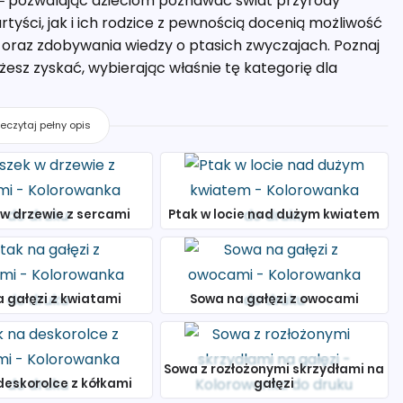
ą – pozwalając dzieciom poznawać świat przyrody
yści, jak i ich rodzice z pewnością docenią możliwość
 oraz zdobywania wiedzy o ptasich zwyczajach. Poznaj
żesz zyskać, wybierając właśnie tę kategorię dla
zeczytaj pełny opis
 w drzewie z sercami
Ptak w locie nad dużym kwiatem
a gałęzi z kwiatami
Sowa na gałęzi z owocami
Sowa z rozłożonymi skrzydłami na
deskorolce z kółkami
gałęzi