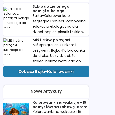
śladów. Pobierz i wydrukuj dla
Szkło do zielonego,
dziecka.
pamiętaj kolego
Bajka-Kolorowanka o
segregacji śmieci. Rymowana
edukacja ekologiczna dla
dzieci: papier, plastik i szkło w
kolorowych koszach do druku.
Miś i leśne porządki
Miś sprząta las z Liskem i
Jeżykiem. Bajka-Kolorowanka
do druku. Uczy dzieci, że
śmieci należy wyrzucać do
kosza. Idealna do przedszkola.
Zobacz Bajki-Kolorowanki
Nowe Artykuły
Kolorowanki na wakacje - 15
pomysłów na zabawę latem
Kolorowanki na wakacje i 15