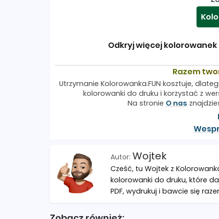
Kolo
Odkryj więcej kolorowanek d
Razem two
Utrzymanie Kolorowanka.FUN kosztuje, dlateg
kolorowanki do druku i korzystać z wers
Na stronie
O nas
znajdzie
Wespr
Wojtek
Cześć, tu Wojtek z Kolorowank
kolorowanki do druku, które da
PDF, wydrukuj i bawcie się raze
Zobacz również: