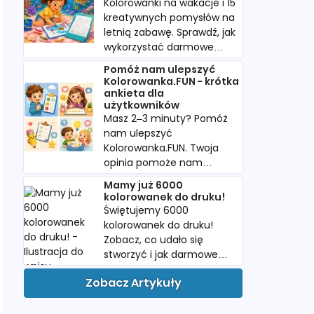
Kolorowanki na wakacje i 15
kreatywnych pomysłów na
letnią zabawę. Sprawdź, jak
wykorzystać darmowe
kolorowanki w podróży i
Pomóż nam ulepszyć
podczas urlopu.
Kolorowanka.FUN - krótka
ankieta dla
użytkowników
Masz 2–3 minuty? Pomóż
nam ulepszyć
Kolorowanka.FUN. Twoja
opinia pomoże nam
tworzyć więcej
Mamy już 6000
kolorowanek, których
kolorowanek do druku!
naprawdę szukacie.
Świętujemy 6000
kolorowanek do druku!
Zobacz, co udało się
stworzyć i jak darmowe
PDF-y pomagają dzieciom
Zobacz Artykuły
w twórczej zabawie.