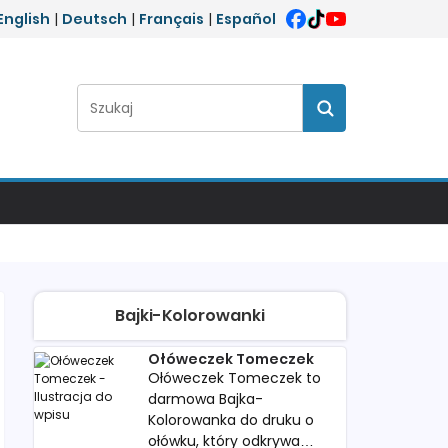
English
|
Deutsch
|
Français
|
Español
Szukaj:
Szukaj
Bajki-Kolorowanki
Ołóweczek Tomeczek
Ołóweczek Tomeczek to
darmowa Bajka-
Kolorowanka do druku o
ołówku, który odkrywa