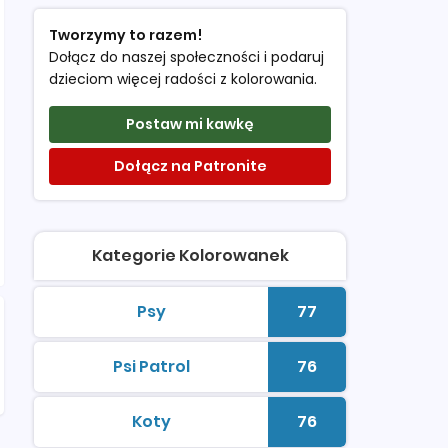
Tworzymy to razem!
Dołącz do naszej społeczności i podaruj
dzieciom więcej radości z kolorowania.
Postaw mi kawkę
Dołącz na Patronite
Kategorie Kolorowanek
Psy
77
kolorowanki do druku
Liczba kolorowan
Psi Patrol
76
kolorowanki do druku
Liczba kolorowan
Koty
76
kolorowanki do druku
Liczba kolorowan