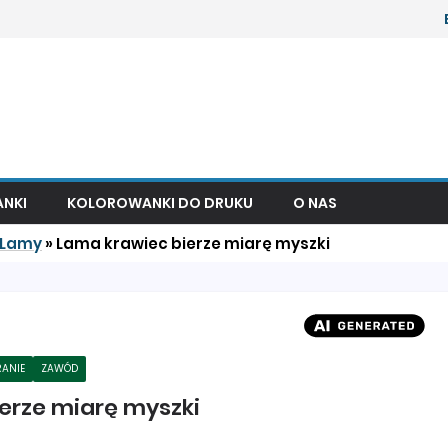
NKI
KOLOROWANKI DO DRUKU
O NAS
Lamy
»
Lama krawiec bierze miarę myszki
RANIE
ZAWÓD
erze miarę myszki