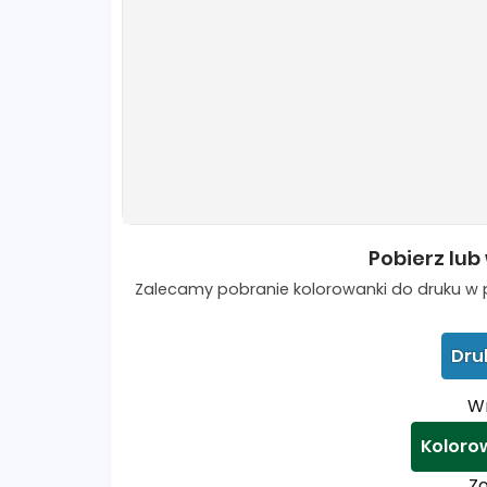
Pobierz lub
Zalecamy pobranie kolorowanki do druku w p
Dru
Wr
Koloro
Zo