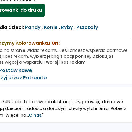
rowanki do druku
la dzieci:
Pandy
,
Konie
,
Ryby
,
Pszczoły
rzymy Kolorowanka.FUN:
o na stronie widać reklamy. Jeśli chcesz wspierać darmowe
ji bez reklam, wybierz jedną z opcji poniżej.
Dziękuję!
sz więcej o wsparciu i
wersji bez reklam
.
Postaw Kawę
zyj przez Patronite
a.FUN. Jako tata i twórca ilustracji przygotowuję darmowe
ją dzieciom radość, a dorosłym chwilę wytchnienia. Pobierz
m! Więcej na „
O nas
"
.