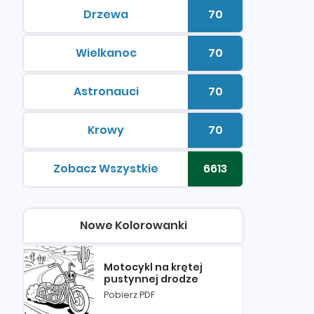
Drzewa
70
kolorowanki do druku
Liczba kolorowan
Wielkanoc
70
kolorowanki do druku
Liczba kolorowan
Astronauci
70
kolorowanki do druku
Liczba kolorowan
Krowy
70
kolorowanki do druku
Liczba kolorowan
Zobacz Wszystkie
6613
kolorowanki do druku
Liczba kolorowan
Nowe Kolorowanki
Motocykl na krętej
pustynnej drodze
Pobierz PDF