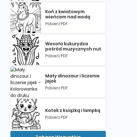
Koń z kwiatowym
wieńcem nad wodą
Pobierz PDF
Wesoła kukurydza
pośród muzycznych nut
Pobierz PDF
Mały dinozaur i liczenie
jajek
Pobierz PDF
Kotek z książką i lampką
Pobierz PDF