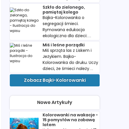
wartość swoich śladów.
Szkło do zielonego,
Pobierz i wydrukuj dla
pamiętaj kolego
dziecka.
Bajka-Kolorowanka o
segregacji śmieci.
Rymowana edukacja
ekologiczna dla dzieci:
papier, plastik i szkło w
Miś i leśne porządki
kolorowych koszach do
Miś sprząta las z Liskem i
druku.
Jeżykiem. Bajka-
Kolorowanka do druku. Uczy
dzieci, że śmieci należy
wyrzucać do kosza. Idealna
Zobacz Bajki-Kolorowanki
do przedszkola.
Nowe Artykuły
Kolorowanki na wakacje -
15 pomysłów na zabawę
latem