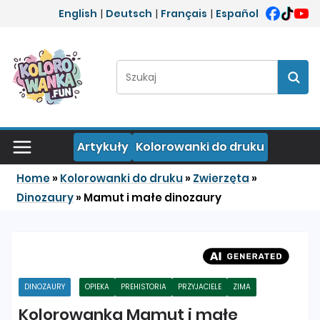
Przejdź do treści
English
|
Deutsch
|
Français
|
Español
Szukaj:
Szuka
Artykuły
Kolorowanki do druku
Home
»
Kolorowanki do druku
»
Zwierzęta
»
Dinozaury
»
Mamut i małe dinozaury
DINOZAURY
OPIEKA
PREHISTORIA
PRZYJACIELE
ZIMA
Kolorowanka Mamut i małe