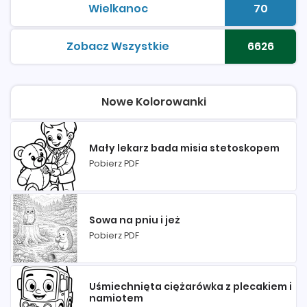
Wielkanoc
70
kolorowanki do druku
Liczba 
Zobacz Wszystkie
6626
kolorowanki do druku
Liczba 
Nowe Kolorowanki
Mały lekarz bada misia stetoskopem
Pobierz PDF
Sowa na pniu i jeż
Pobierz PDF
Uśmiechnięta ciężarówka z plecakiem i
namiotem