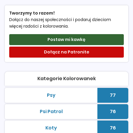
Tworzymy to razem!
Dołącz do naszej społeczności i podaruj dzieciom
więcej radości z kolorowania.
Postaw mi kawkę
Dołącz na Patronite
Kategorie Kolorowanek
Psy
77
kolorowanki do druku
Liczba 
Psi Patrol
76
kolorowanki do druku
Liczba 
Koty
76
kolorowanki do druku
Liczba 