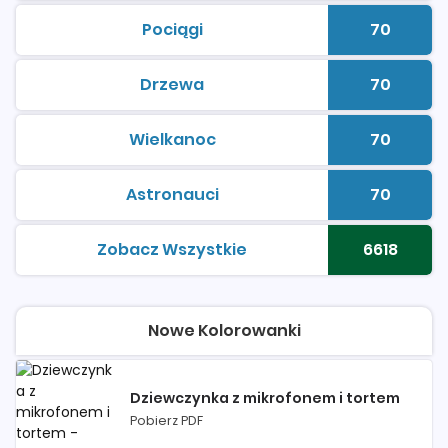
Pociągi
70
kolorowanki do druku
Liczba 
Drzewa
70
kolorowanki do druku
Liczba 
Wielkanoc
70
kolorowanki do druku
Liczba 
Astronauci
70
kolorowanki do druku
Liczba 
Zobacz Wszystkie
6618
kolorowanki do druku
Liczba 
Nowe Kolorowanki
Dziewczynka z mikrofonem i tortem
Pobierz PDF