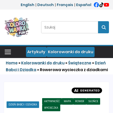
Przejdź do treści
English
|
Deutsch
|
Français
|
Español
Szukaj:
Szuka
Artykuły
Kolorowanki do druku
Home
»
Kolorowanki do druku
»
Świąteczne
»
Dzień
Babci i Dziadka
»
Rowerowa wycieczka z dziadkami
AKTYWNOŚĆ
MAPA
ROWER
SŁOŃCE
DZIEŃ BABCI I DZIADKA
WYCIECZKA