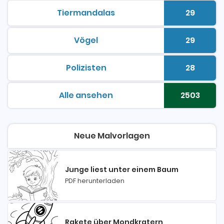
Tiermandalas
29
malvorlagen zum ausdrucken
Anzahl 
Vögel
29
malvorlagen zum ausdrucken
Anzahl 
Polizisten
28
malvorlagen zum ausdrucken
Anzahl 
Alle ansehen
2503
malvorlagen zum ausdrucken
Anzahl 
Neue Malvorlagen
Junge liest unter einem Baum
PDF herunterladen
Rakete über Mondkratern