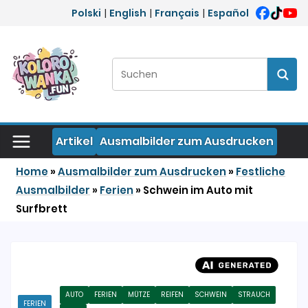
Zum Inhalt springen
Polski
|
English
|
Français
|
Español
Suchen:
Such
Artikel
Ausmalbilder zum Ausdrucken
Home
»
Ausmalbilder zum Ausdrucken
»
Festliche
Ausmalbilder
»
Ferien
»
Schwein im Auto mit
Surfbrett
AUTO
FERIEN
MÜTZE
REIFEN
SCHWEIN
STRAUCH
FERIEN