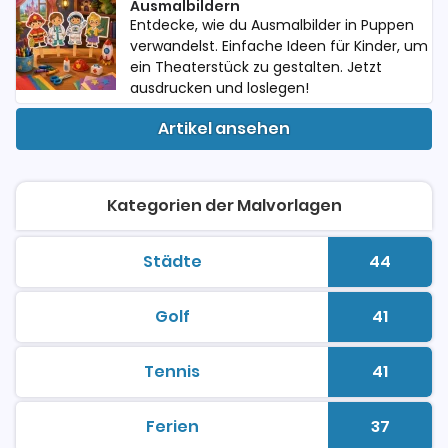
Ausmalbildern
Entdecke, wie du Ausmalbilder in Puppen
verwandelst. Einfache Ideen für Kinder, um
ein Theaterstück zu gestalten. Jetzt
ausdrucken und loslegen!
Artikel ansehen
Kategorien der Malvorlagen
Städte
44
malvorlagen zum ausdrucken
Anzahl 
Golf
41
malvorlagen zum ausdrucken
Anzahl 
Tennis
41
malvorlagen zum ausdrucken
Anzahl 
Ferien
37
malvorlagen zum ausdrucken
Anzahl 