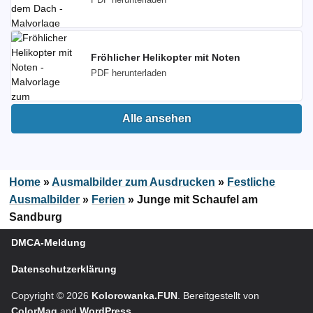
PDF herunterladen
Fröhlicher Helikopter mit Noten
PDF herunterladen
Alle ansehen
Home
»
Ausmalbilder zum Ausdrucken
»
Festliche
Ausmalbilder
»
Ferien
»
Junge mit Schaufel am
Sandburg
DMCA-Meldung
Datenschutzerklärung
Copyright © 2026
Kolorowanka.FUN
. Bereitgestellt von
ColorMag
and
WordPress
.