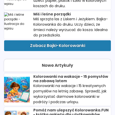
dzieci: papier, plastik i szkło w kolorowych
koszach do druku.
Miś i leśne porządki
Miś sprząta las z Liskem i Jeżykiem. Bajka-
Kolorowanka do druku. Uczy dzieci, że
śmieci należy wyrzucać do kosza. Idealna
do przedszkola.
Zobacz Bajki-Kolorowanki
Nowe Artykuły
Kolorowanki na wakacje - 15 pomysłów
na zabawę latem
Kolorowanki na wakacje i 15 kreatywnych
pomysłów na letnią zabawę. Sprawdź, jak
wykorzystać darmowe kolorowanki w
podróży i podczas urlopu.
Pomóż nam ulepszyć Kolorowanka.FUN
- krótka ankieta dla użytkowników