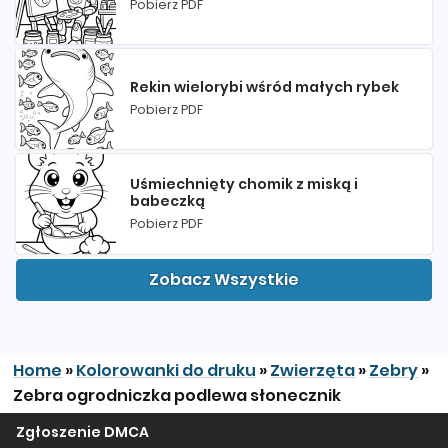
Pobierz PDF
Rekin wielorybi wśród małych rybek
Pobierz PDF
Uśmiechnięty chomik z miską i
babeczką
Pobierz PDF
Zobacz Wszystkie
Home
»
Kolorowanki do druku
»
Zwierzęta
»
Zebry
»
Zebra ogrodniczka podlewa słonecznik
Zgłoszenie DMCA