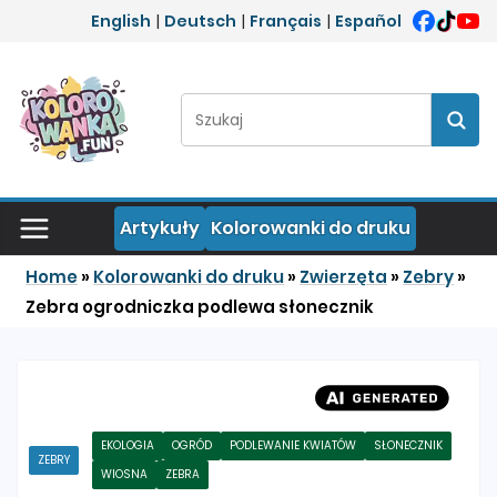
Przejdź do treści
English
|
Deutsch
|
Français
|
Español
Szukaj:
Szuka
Artykuły
Kolorowanki do druku
Home
»
Kolorowanki do druku
»
Zwierzęta
»
Zebry
»
Zebra ogrodniczka podlewa słonecznik
EKOLOGIA
OGRÓD
PODLEWANIE KWIATÓW
SŁONECZNIK
ZEBRY
WIOSNA
ZEBRA