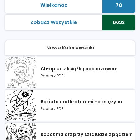
Wielkanoc
70
kolorowanki do druku
Liczba 
Zobacz Wszystkie
6632
kolorowanki do druku
Liczba 
Nowe Kolorowanki
Chłopiec z książką pod drzewem
Pobierz PDF
Rakieta nad kraterami na księżycu
Pobierz PDF
Robot malarz przy sztaludze z pędzlem