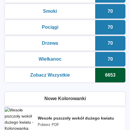
Smoki
70
kolorowanki do druku
Liczba k
Pociągi
70
kolorowanki do druku
Liczba k
Drzewa
70
kolorowanki do druku
Liczba k
Wielkanoc
70
kolorowanki do druku
Liczba k
Zobacz Wszystkie
6653
kolorowanki do druku
Liczba k
Nowe Kolorowanki
Wesołe pszczoły wokół dużego kwiatu
Pobierz PDF