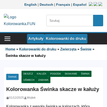
Przejdź do treści
English
|
Deutsch
|
Français
|
Español
Szukaj:
Szuka
Artykuły
Kolorowanki do druku
Home
»
Kolorowanki do druku
»
Zwierzęta
»
Świnie
»
Świnka skacze w kałuży
DESZCZ
KAŁUŻA
POGODA
SKAKANIE
ŚWINIA
ŚWINIE
UŚMIECH
ZABAWA
Kolorowanka Świnka skacze w kałuży
01/12/2025
Wojtek
Kolorowanka z wesołą świnką w kaloszach, która