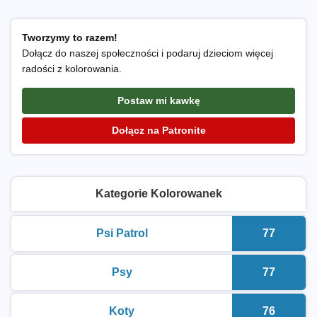
Tworzymy to razem!
Dołącz do naszej społeczności i podaruj dzieciom więcej
radości z kolorowania.
Postaw mi kawkę
Dołącz na Patronite
Kategorie Kolorowanek
Psi Patrol
77
kolorowanki do druku
Liczba k
Psy
77
kolorowanki do druku
Liczba k
Koty
76