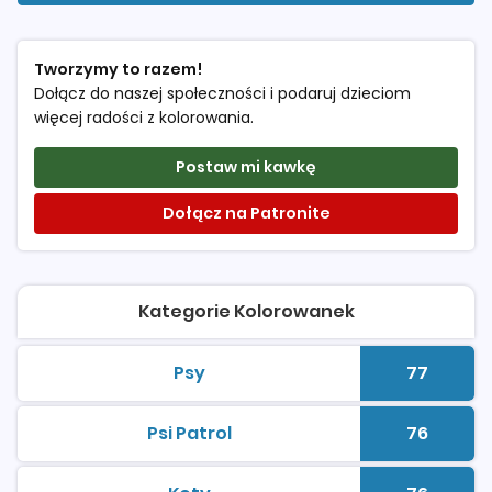
Tworzymy to razem!
Dołącz do naszej społeczności i podaruj dzieciom
więcej radości z kolorowania.
Postaw mi kawkę
Dołącz na Patronite
Kategorie Kolorowanek
Psy
77
kolorowanki do druku
Liczba 
Psi Patrol
76
kolorowanki do druku
Liczba 