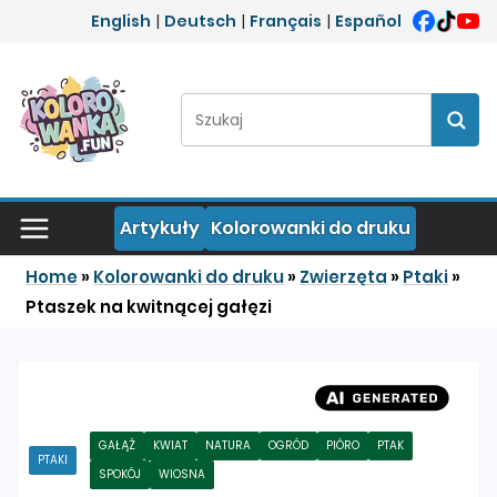
Przejdź do treści
English
|
Deutsch
|
Français
|
Español
Szukaj:
Szuka
Artykuły
Kolorowanki do druku
Home
»
Kolorowanki do druku
»
Zwierzęta
»
Ptaki
»
Ptaszek na kwitnącej gałęzi
GAŁĄŹ
KWIAT
NATURA
OGRÓD
PIÓRO
PTAK
PTAKI
SPOKÓJ
WIOSNA