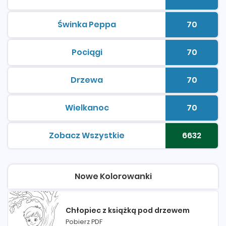
kolorowanki do druku
Liczba 
Świnka Peppa
70
kolorowanki do druku
Liczba 
Pociągi
70
kolorowanki do druku
Liczba 
Drzewa
70
kolorowanki do druku
Liczba 
Wielkanoc
70
kolorowanki do druku
Liczba 
Zobacz Wszystkie
6632
kolorowanki do druku
Liczba 
Nowe Kolorowanki
Chłopiec z książką pod drzewem
Pobierz PDF