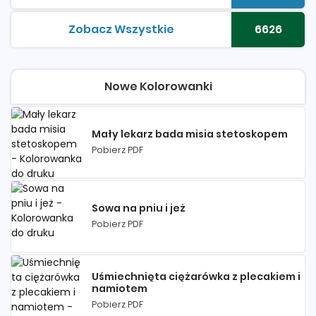
Zobacz Wszystkie
6626
kolorowanki do druku
Liczba 
Nowe Kolorowanki
Mały lekarz bada misia stetoskopem
Pobierz PDF
Sowa na pniu i jeż
Pobierz PDF
Uśmiechnięta ciężarówka z plecakiem i
namiotem
Pobierz PDF