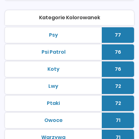
Kategorie Kolorowanek
Psy
77
kolorowanki do druku
Liczba 
Psi Patrol
76
kolorowanki do druku
Liczba 
Koty
76
kolorowanki do druku
Liczba 
Lwy
72
kolorowanki do druku
Liczba 
Ptaki
72
kolorowanki do druku
Liczba 
Owoce
71
kolorowanki do druku
Liczba 
Warzywa
71