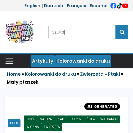
Przejdź do treści
English
|
Deutsch
|
Français
|
Español
Szukaj:
Szuka
Artykuły
Kolorowanki do druku
Home
»
Kolorowanki do druku
»
Zwierzęta
»
Ptaki
»
Mały ptaszek
DZIÓB
NATURA
PTAK
SŁODYCZ
ŚPIEW
WIELKANOC
PTAKI
WIOSNA
ZWIERZĘTA