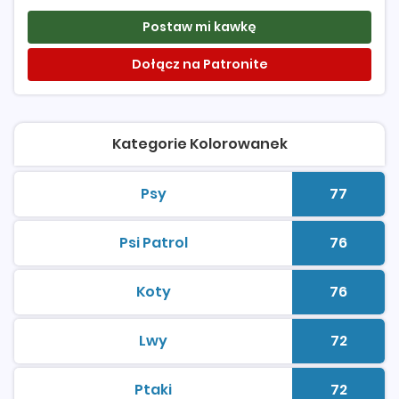
Postaw mi kawkę
Dołącz na Patronite
Kategorie Kolorowanek
Psy
77
kolorowanki do druku
Liczba 
Psi Patrol
76
kolorowanki do druku
Liczba 
Koty
76
kolorowanki do druku
Liczba 
Lwy
72
kolorowanki do druku
Liczba 
Ptaki
72