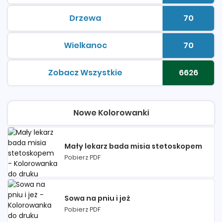
Drzewa
70
kolorowanki do druku
Liczba 
Wielkanoc
70
kolorowanki do druku
Liczba 
Zobacz Wszystkie
6626
kolorowanki do druku
Liczba 
Nowe Kolorowanki
Mały lekarz bada misia stetoskopem
Pobierz PDF
Sowa na pniu i jeż
Pobierz PDF