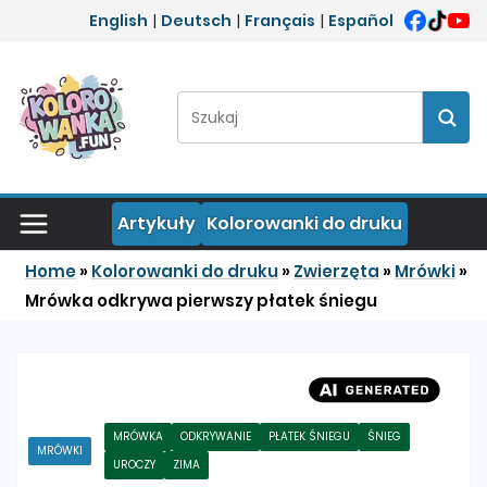
Przejdź do treści
English
|
Deutsch
|
Français
|
Español
Szukaj:
Szuka
Artykuły
Kolorowanki do druku
Home
»
Kolorowanki do druku
»
Zwierzęta
»
Mrówki
»
Mrówka odkrywa pierwszy płatek śniegu
MRÓWKA
ODKRYWANIE
PŁATEK ŚNIEGU
ŚNIEG
MRÓWKI
UROCZY
ZIMA