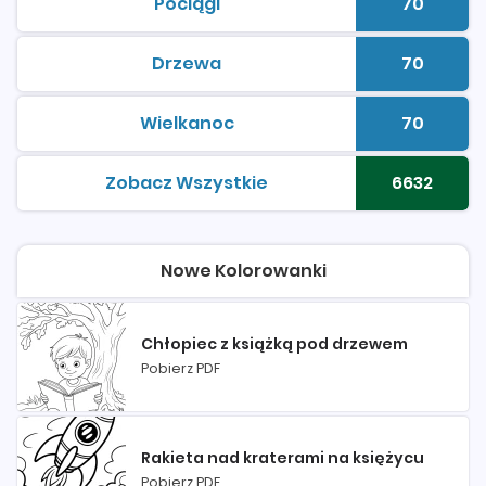
Pociągi
70
kolorowanki do druku
Liczba 
Drzewa
70
kolorowanki do druku
Liczba 
Wielkanoc
70
kolorowanki do druku
Liczba 
Zobacz Wszystkie
6632
kolorowanki do druku
Liczba 
Nowe Kolorowanki
Chłopiec z książką pod drzewem
Pobierz PDF
Rakieta nad kraterami na księżycu
Pobierz PDF