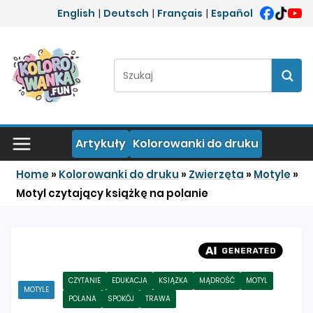
Przejdź do treści
English
|
Deutsch
|
Français
|
Español
Szukaj:
Szuka
Artykuły
Kolorowanki do druku
Home
»
Kolorowanki do druku
»
Zwierzęta
»
Motyle
»
Motyl czytający książkę na polanie
CZYTANIE
EDUKACJA
KSIĄŻKA
MĄDROŚĆ
MOTYL
MOTYLE
POLANA
SPOKÓJ
TRAWA