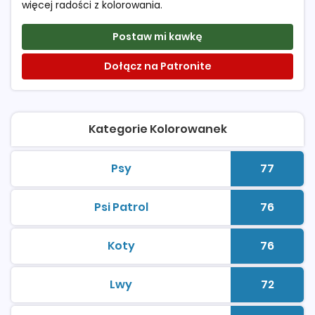
więcej radości z kolorowania.
Postaw mi kawkę
Dołącz na Patronite
Kategorie Kolorowanek
Psy
77
kolorowanki do druku
Liczba 
Psi Patrol
76
kolorowanki do druku
Liczba 
Koty
76
kolorowanki do druku
Liczba 
Lwy
72
kolorowanki do druku
Liczba 