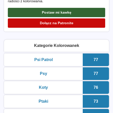
radości z kolorowania.
Postaw mi kawkę
Dołącz na Patronite
Kategorie Kolorowanek
Psi Patrol
77
kolorowanki do druku
Liczba k
Psy
77
kolorowanki do druku
Liczba k
Koty
76
kolorowanki do druku
Liczba k
Ptaki
73
kolorowanki do druku
Liczba k