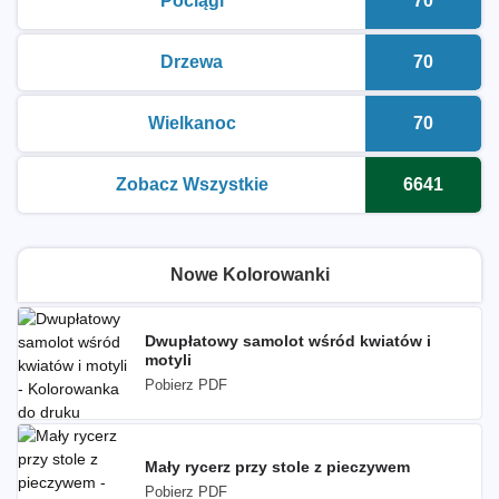
Pociągi
70
kolorowanki do druku
Liczba k
Drzewa
70
kolorowanki do druku
Liczba k
Wielkanoc
70
kolorowanki do druku
Liczba k
Zobacz Wszystkie
6641
kolorowanki do druku
Liczba k
Nowe Kolorowanki
Dwupłatowy samolot wśród kwiatów i
motyli
Pobierz PDF
Mały rycerz przy stole z pieczywem
Pobierz PDF