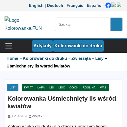
Przejdź do treści
English
|
Deutsch
|
Français
|
Español
Szukaj:
Szuka
Artykuły
Kolorowanki do druku
Home
»
Kolorowanki do druku
»
Zwierzęta
»
Lisy
»
Uśmiechnięty lis wśród kwiatów
LISY
KWIAT
ŁAPA
LIS
LIŚĆ
OGON
ROŚLINA
WĄS
Kolorowanka Uśmiechnięty lis wśród
kwiatów
06/04/2026
Wojtek
Kolorowanka do druku dla dzieci z uroczym lisem