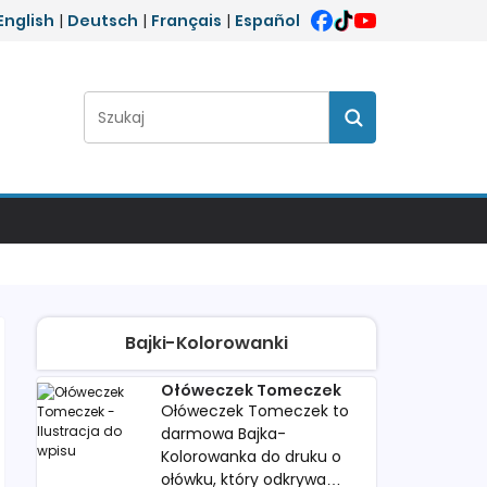
English
|
Deutsch
|
Français
|
Español
Szukaj:
Szukaj
Bajki-Kolorowanki
Ołóweczek Tomeczek
Ołóweczek Tomeczek to
darmowa Bajka-
Kolorowanka do druku o
ołówku, który odkrywa