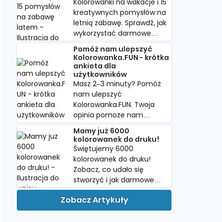
Kolorowanki na wakacje i 15
kreatywnych pomysłów na
letnią zabawę. Sprawdź, jak
wykorzystać darmowe
kolorowanki w podróży i
Pomóż nam ulepszyć
podczas urlopu.
Kolorowanka.FUN - krótka
ankieta dla
użytkowników
Masz 2–3 minuty? Pomóż
nam ulepszyć
Kolorowanka.FUN. Twoja
opinia pomoże nam
tworzyć więcej
Mamy już 6000
kolorowanek, których
kolorowanek do druku!
naprawdę szukacie.
Świętujemy 6000
kolorowanek do druku!
Zobacz, co udało się
stworzyć i jak darmowe
PDF-y pomagają dzieciom
Zobacz Artykuły
w twórczej zabawie.