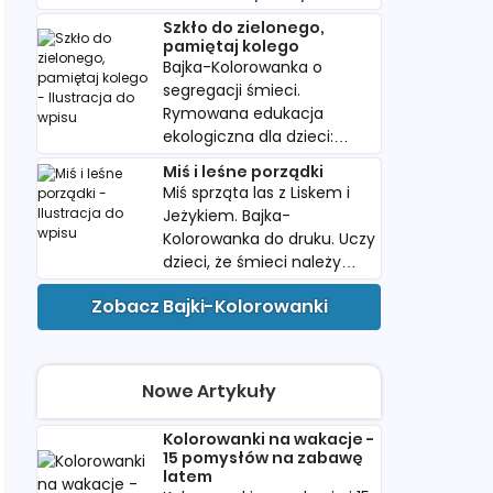
wartość swoich śladów.
Szkło do zielonego,
Pobierz i wydrukuj dla
pamiętaj kolego
dziecka.
Bajka-Kolorowanka o
segregacji śmieci.
Rymowana edukacja
ekologiczna dla dzieci:
papier, plastik i szkło w
Miś i leśne porządki
kolorowych koszach do
Miś sprząta las z Liskem i
druku.
Jeżykiem. Bajka-
Kolorowanka do druku. Uczy
dzieci, że śmieci należy
wyrzucać do kosza. Idealna
Zobacz Bajki-Kolorowanki
do przedszkola.
Nowe Artykuły
Kolorowanki na wakacje -
15 pomysłów na zabawę
latem