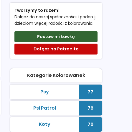
Tworzymy to razem!
Dołącz do naszej społeczności i podaruj
dzieciom więcej radości z kolorowania.
Postaw mi kawkę
Dołącz na Patronite
Kategorie Kolorowanek
Psy
77
kolorowanki do druku
Liczba kolorowan
Psi Patrol
76
kolorowanki do druku
Liczba kolorowan
Koty
76
kolorowanki do druku
Liczba kolorowan