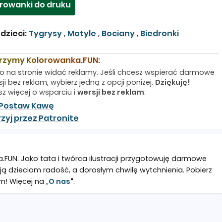
rowanki do druku
dzieci:
Tygrysy
,
Motyle
,
Bociany
,
Biedronki
rzymy Kolorowanka.FUN:
o na stronie widać reklamy. Jeśli chcesz wspierać darmowe
ji bez reklam, wybierz jedną z opcji poniżej.
Dziękuję!
sz więcej o wsparciu i
wersji bez reklam
.
Postaw Kawę
zyj przez Patronite
a.FUN. Jako tata i twórca ilustracji przygotowuję darmowe
ją dzieciom radość, a dorosłym chwilę wytchnienia. Pobierz
m! Więcej na „
O nas
"
.