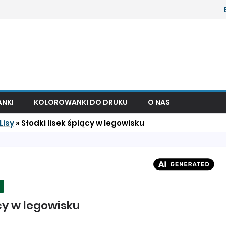
NKI
KOLOROWANKI DO DRUKU
O NAS
Lisy
»
Słodki lisek śpiący w legowisku
cy w legowisku