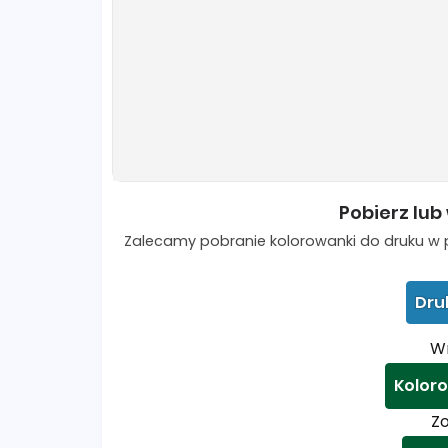
Pobierz lub
Zalecamy pobranie kolorowanki do druku w p
Dru
Wr
Koloro
Zo