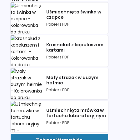
Uśmiechnięta świnka w
czapce
Pobierz PDF
Krasnolud z kapeluszem i
kartami
Pobierz PDF
Mały strażak w dużym
hełmie
Pobierz PDF
Uśmiechnięta mrówka w
fartuchu laboratoryjnym
Pobierz PDF