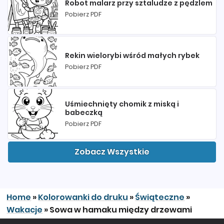
Robot malarz przy sztaludze z pędzlem
Pobierz PDF
Rekin wielorybi wśród małych rybek
Pobierz PDF
Uśmiechnięty chomik z miską i
babeczką
Pobierz PDF
Zobacz Wszystkie
Home
»
Kolorowanki do druku
»
Świąteczne
»
Wakacje
»
Sowa w hamaku między drzewami