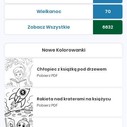
Wielkanoc
70
kolorowanki do druku
Liczba 
Zobacz Wszystkie
6632
kolorowanki do druku
Liczba 
Nowe Kolorowanki
Chłopiec z książką pod drzewem
Pobierz PDF
Rakieta nad kraterami na księżycu
Pobierz PDF