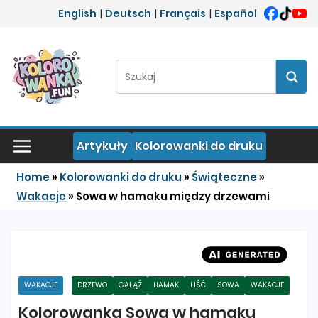
Przejdź do treści
English
|
Deutsch
|
Français
|
Español
Szukaj:
Szuka
Artykuły
Kolorowanki do druku
Home
»
Kolorowanki do druku
»
Świąteczne
»
Wakacje
»
Sowa w hamaku między drzewami
WAKACJE
DRZEWO
GAŁĄŹ
HAMAK
LIŚĆ
SOWA
WAKACJE
Kolorowanka Sowa w hamaku