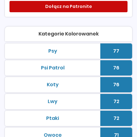
Dołącz na Patronite
Kategorie Kolorowanek
Psy
77
kolorowanki do druku
Liczba 
Psi Patrol
76
kolorowanki do druku
Liczba 
Koty
76
kolorowanki do druku
Liczba 
Lwy
72
kolorowanki do druku
Liczba 
Ptaki
72
kolorowanki do druku
Liczba 
Owoce
71