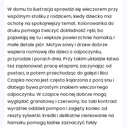
W domu ta ilustracja sprawdzi się wieczorem przy
wspólnym stoliku z rodzicem, kiedy dziecko ma
ochotę na spokojniejszy temat. Kolorowanka do
druku pomaga ćwiczyć dokładność ręki, bo
pojawiają się tu i większe powierzchnie hamaka, i
małe detale piór. Motyw sowy i drzew dobrze
wspiera rozmowę dla dzieci o odpoczynku,
przyrodzie i porach dnia. Przy takim układzie łatwo
też zaplanować pracę etapami, zaczynając od
postaci, a potem przechodząc do gałęzi i liści.
Czapka nocna jest często kojarzona z porą snu i
dlatego bywa prostym znakiem wieczornego
odpoczynku. W czapce nocnej dobrze mogą
wyglądać granatowy i czerwony, bo taki kontrast
wyraźnie oddzieli pompon i zagięty koniec od
reszty sylwetki. Kredki i delikatne cieniowanie na
hamaku pomogą ładnie zaznaczyć fałdy