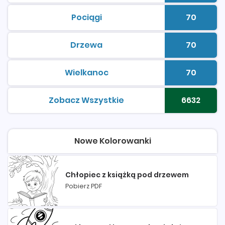
Pociągi
70
kolorowanki do druku
Liczba 
Drzewa
70
kolorowanki do druku
Liczba 
Wielkanoc
70
kolorowanki do druku
Liczba 
Zobacz Wszystkie
6632
kolorowanki do druku
Liczba 
Nowe Kolorowanki
Chłopiec z książką pod drzewem
Pobierz PDF