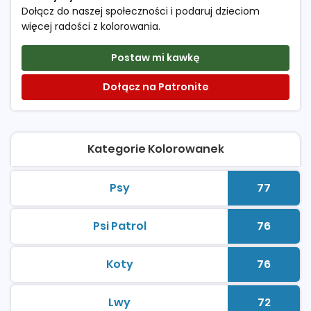
Dołącz do naszej społeczności i podaruj dzieciom
więcej radości z kolorowania.
Postaw mi kawkę
Dołącz na Patronite
Kategorie Kolorowanek
Psy
77
kolorowanki do druku
Liczba 
Psi Patrol
76
kolorowanki do druku
Liczba 
Koty
76
kolorowanki do druku
Liczba 
Lwy
72
kolorowanki do druku
Liczba 