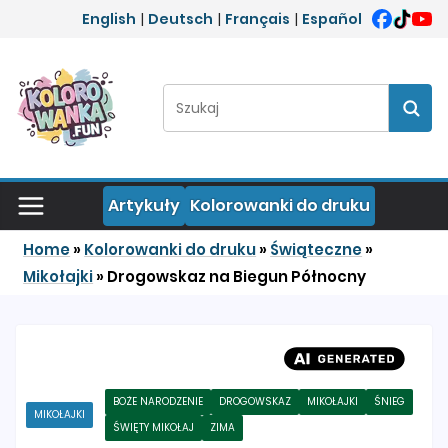
Przejdź do treści
English
|
Deutsch
|
Français
|
Español
Szukaj:
Szuka
Artykuły
Kolorowanki do druku
Home
»
Kolorowanki do druku
»
Świąteczne
»
Mikołajki
»
Drogowskaz na Biegun Północny
BOŻE NARODZENIE
DROGOWSKAZ
MIKOŁAJKI
ŚNIEG
MIKOŁAJKI
ŚWIĘTY MIKOŁAJ
ZIMA