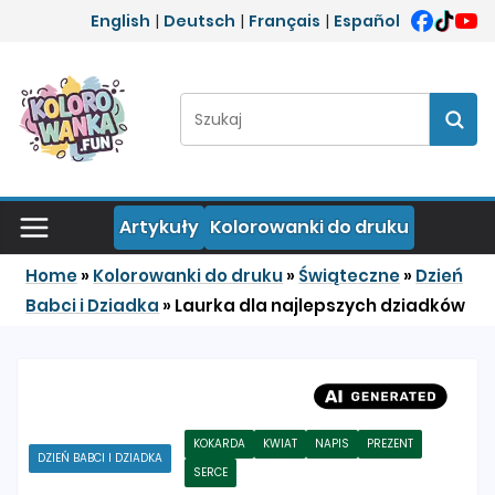
Przejdź do treści
English
|
Deutsch
|
Français
|
Español
Szukaj:
Szuka
Artykuły
Kolorowanki do druku
Home
»
Kolorowanki do druku
»
Świąteczne
»
Dzień
Babci i Dziadka
»
Laurka dla najlepszych dziadków
KOKARDA
KWIAT
NAPIS
PREZENT
DZIEŃ BABCI I DZIADKA
SERCE