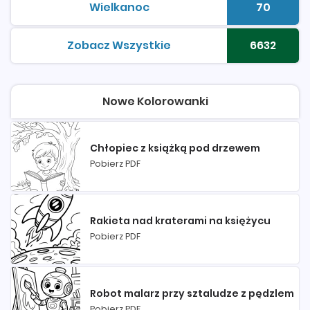
Wielkanoc
70
kolorowanki do druku
Liczba 
Zobacz Wszystkie
6632
kolorowanki do druku
Liczba 
Nowe Kolorowanki
Chłopiec z książką pod drzewem
Pobierz PDF
Rakieta nad kraterami na księżycu
Pobierz PDF
Robot malarz przy sztaludze z pędzlem
Pobierz PDF