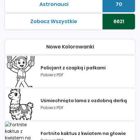
Astronauci
70
kolorowanki do druku
Liczba 
Zobacz Wszystkie
6621
kolorowanki do druku
Liczba 
Nowe Kolorowanki
Policjant z czapką i pałkami
Pobierz PDF
Uśmiechnięta lama z ozdobną derką
Pobierz PDF
Fortnite kaktus z kwiatem na głowie