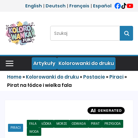
Przejdź do treści
English
|
Deutsch
|
Français
|
Español
Szukaj:
Szuka
Artykuły
Kolorowanki do druku
Home
»
Kolorowanki do druku
»
Postacie
»
Piraci
»
Pirat na łódce i wielka fala
FALA
ŁÓDKA
MORZE
ODWAGA
PIRAT
PRZYGODA
PIRACI
WODA