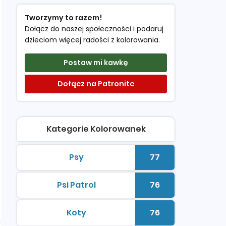
Tworzymy to razem!
Dołącz do naszej społeczności i podaruj
dzieciom więcej radości z kolorowania.
Postaw mi kawkę
Dołącz na Patronite
Kategorie Kolorowanek
Psy
77
kolorowanki do druku
Liczba kolorowan
Psi Patrol
76
kolorowanki do druku
Liczba kolorowan
Koty
76
kolorowanki do druku
Liczba kolorowan