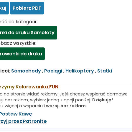
kuj
Pobierz PDF
óć do kategorii:
nki do druku Samoloty
bacz wszystkie:
rowanki do druku
ieci:
Samochody
,
Pociągi
,
Helikoptery
,
Statki
rzymy Kolorowanka.FUN:
o na stronie widać reklamy. Jeśli chcesz wspierać darmowe
ji bez reklam, wybierz jedną z opcji poniżej.
Dziękuję!
sz więcej o wsparciu i
wersji bez reklam
.
Postaw Kawę
zyj przez Patronite