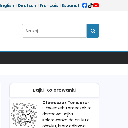
English
|
Deutsch
|
Français
|
Español
Szukaj:
Szukaj
Bajki-Kolorowanki
Ołóweczek Tomeczek
Ołóweczek Tomeczek to
darmowa Bajka-
Kolorowanka do druku o
ołówku, który odkrywa