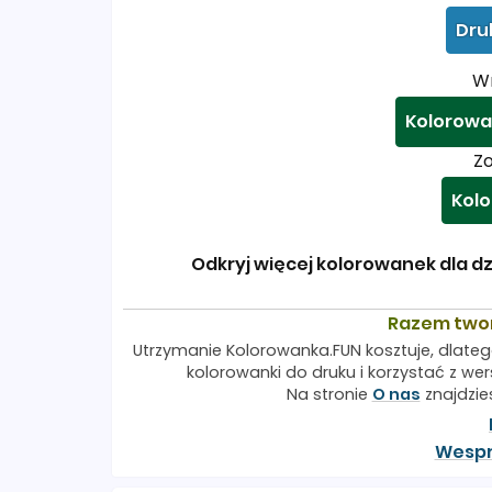
Dru
Wr
Kolorowa
Zo
Kolo
Odkryj więcej kolorowanek dla dz
Razem two
Utrzymanie Kolorowanka.FUN kosztuje, dlateg
kolorowanki do druku i korzystać z wers
Na stronie
O nas
znajdzie
Wespr