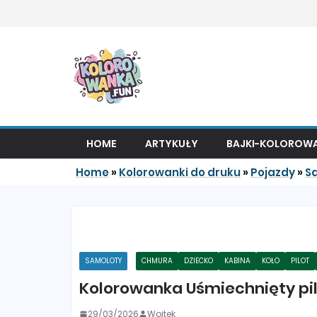
Przejdź do treści
HOME
ARTYKUŁY
BAJKI-KOLOROWA
Home
»
Kolorowanki do druku
»
Pojazdy
»
S
SAMOLOTY
CHMURA
DZIECKO
KABINA
KOŁO
PILOT
Kolorowanka Uśmiechnięty pi
29/03/2026
Wojtek