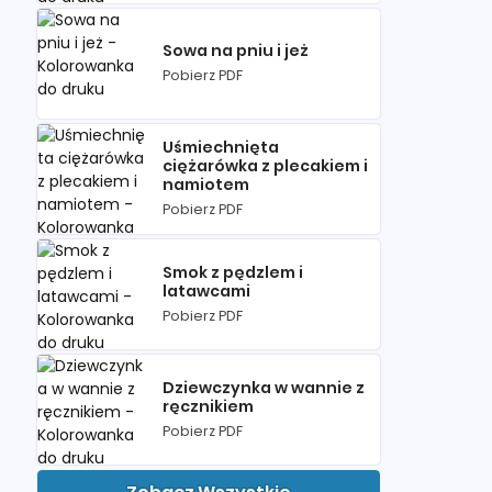
Sowa na pniu i jeż
Pobierz PDF
Uśmiechnięta
ciężarówka z plecakiem i
namiotem
Pobierz PDF
Smok z pędzlem i
latawcami
Pobierz PDF
Dziewczynka w wannie z
ręcznikiem
Pobierz PDF