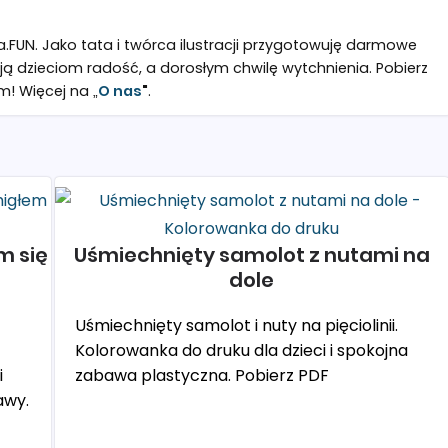
a.FUN. Jako tata i twórca ilustracji przygotowuję darmowe
ją dzieciom radość, a dorosłym chwilę wytchnienia. Pobierz
m! Więcej na „
O nas
"
.
m się
Uśmiechnięty samolot z nutami na
dole
Uśmiechnięty samolot i nuty na pięciolinii.
Kolorowanka do druku dla dzieci i spokojna
i
zabawa plastyczna. Pobierz PDF
awy.