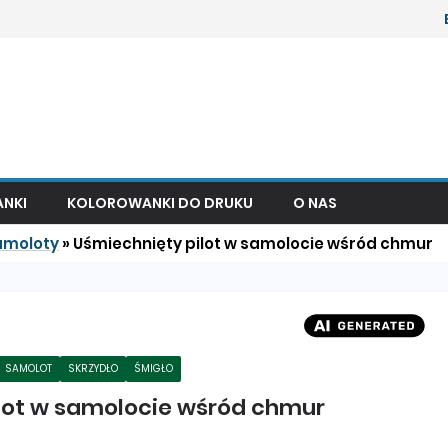
NKI
KOLOROWANKI DO DRUKU
O NAS
amoloty
»
Uśmiechnięty pilot w samolocie wśród chmur
SAMOLOT
SKRZYDŁO
ŚMIGŁO
lot w samolocie wśród chmur