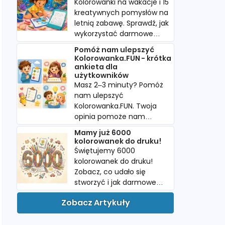
Kolorowanki na wakacje i 15
kreatywnych pomysłów na
letnią zabawę. Sprawdź, jak
wykorzystać darmowe
kolorowanki w podróży i
Pomóż nam ulepszyć
podczas urlopu.
Kolorowanka.FUN - krótka
ankieta dla
użytkowników
Masz 2–3 minuty? Pomóż
nam ulepszyć
Kolorowanka.FUN. Twoja
opinia pomoże nam
tworzyć więcej
Mamy już 6000
kolorowanek, których
kolorowanek do druku!
naprawdę szukacie.
Świętujemy 6000
kolorowanek do druku!
Zobacz, co udało się
stworzyć i jak darmowe
PDF-y pomagają dzieciom
Zobacz Artykuły
w twórczej zabawie.