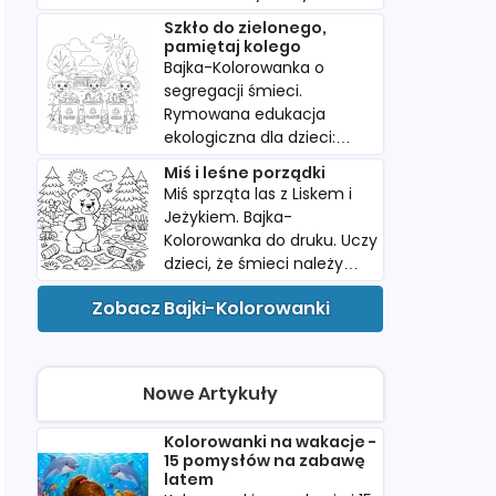
wartość swoich śladów.
Szkło do zielonego,
Pobierz i wydrukuj dla
pamiętaj kolego
dziecka.
Bajka-Kolorowanka o
segregacji śmieci.
Rymowana edukacja
ekologiczna dla dzieci:
papier, plastik i szkło w
Miś i leśne porządki
kolorowych koszach do
Miś sprząta las z Liskem i
druku.
Jeżykiem. Bajka-
Kolorowanka do druku. Uczy
dzieci, że śmieci należy
wyrzucać do kosza. Idealna
Zobacz Bajki-Kolorowanki
do przedszkola.
Nowe Artykuły
Kolorowanki na wakacje -
15 pomysłów na zabawę
latem