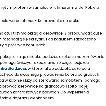
niętym pilotem w samolocie i chmurami w tle. Pobierz
olotu i trzyma okrągłą kierownicę. Z przodu widać duże
ach rozchodzą się skrzydła. Pod kadłubem zaznaczono
ury o prostych konturach.
spokojnie zająć dziecko podczas czekania na zamówienie
a pomaga ćwiczyć rozpoznawanie części pojazdu i
ka dla dzieci
, w której łatwo oddzielić duże pola
 Zachęca do uważnego prowadzenia koloru po grubych
nica w kabinie służy do sterowania samolotem i pomaga
lorować kierownicę na granatowo i żółto, bo jej
ę w dwóch kontrastowych barwach. Do wypełnienia
y śmigle dopracuj cienkopisem.