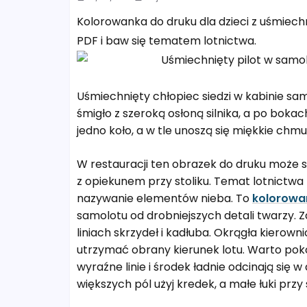
Kolorowanka do druku dla dzieci z uśmiech
PDF i baw się tematem lotnictwa.
Uśmiechnięty chłopiec siedzi w kabinie sam
śmigło z szeroką osłoną silnika, a po bok
jedno koło, a w tle unoszą się miękkie chm
W restauracji ten obrazek do druku może 
z opiekunem przy stoliku. Temat lotnictw
nazywanie elementów nieba. To
kolorowan
samolotu od drobniejszych detali twarzy.
liniach skrzydeł i kadłuba. Okrągła kierow
utrzymać obrany kierunek lotu. Warto poko
wyraźne linie i środek ładnie odcinają si
większych pól użyj kredek, a małe łuki prz