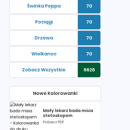
Świnka Peppa
70
kolorowanki do druku
Liczba kolorowan
Pociągi
70
kolorowanki do druku
Liczba kolorowan
Drzewa
70
kolorowanki do druku
Liczba kolorowan
Wielkanoc
70
kolorowanki do druku
Liczba kolorowan
Zobacz Wszystkie
6626
kolorowanki do druku
Liczba kolorowan
Nowe Kolorowanki
Mały lekarz bada misia
stetoskopem
Pobierz PDF