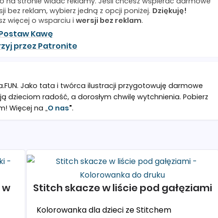
o na stronie widać reklamy. Jeśli chcesz wspierać darmowe
ji bez reklam, wybierz jedną z opcji poniżej.
Dziękuję!
sz więcej o wsparciu i
wersji bez reklam
.
Postaw Kawę
zyj przez Patronite
a.FUN. Jako tata i twórca ilustracji przygotowuję darmowe
ją dzieciom radość, a dorosłym chwilę wytchnienia. Pobierz
m! Więcej na „
O nas
"
.
i w
Stitch skacze w liście pod gałęziami
Kolorowanka dla dzieci ze Stitchem