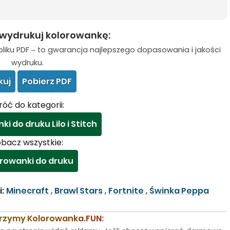
 wydrukuj kolorowankę:
liku PDF – to gwarancja najlepszego dopasowania i jakości
wydruku.
kuj
Pobierz PDF
óć do kategorii:
i do druku Lilo i Stitch
bacz wszystkie:
rowanki do druku
:
Minecraft
,
Brawl Stars
,
Fortnite
,
Świnka Peppa
rzymy Kolorowanka.FUN: