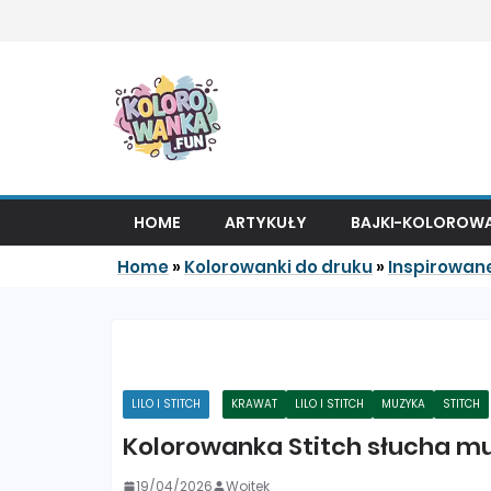
Przejdź do treści
HOME
ARTYKUŁY
BAJKI-KOLOROWA
Home
»
Kolorowanki do druku
»
Inspirowan
LILO I STITCH
KRAWAT
LILO I STITCH
MUZYKA
STITCH
Kolorowanka Stitch słucha mu
19/04/2026
Wojtek