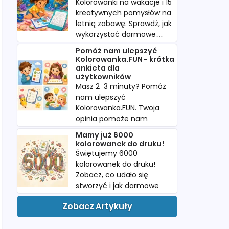
Kolorowanki na wakacje i 15
kreatywnych pomysłów na
letnią zabawę. Sprawdź, jak
wykorzystać darmowe
kolorowanki w podróży i
Pomóż nam ulepszyć
podczas urlopu.
Kolorowanka.FUN - krótka
ankieta dla
użytkowników
Masz 2–3 minuty? Pomóż
nam ulepszyć
Kolorowanka.FUN. Twoja
opinia pomoże nam
tworzyć więcej
Mamy już 6000
kolorowanek, których
kolorowanek do druku!
naprawdę szukacie.
Świętujemy 6000
kolorowanek do druku!
Zobacz, co udało się
stworzyć i jak darmowe
PDF-y pomagają dzieciom
Zobacz Artykuły
w twórczej zabawie.