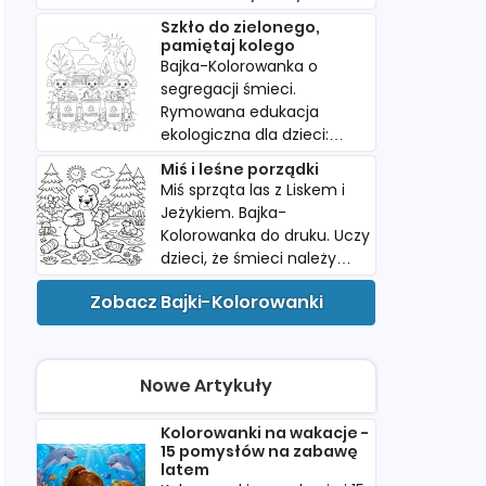
wartość swoich śladów.
Szkło do zielonego,
Pobierz i wydrukuj dla
pamiętaj kolego
dziecka.
Bajka-Kolorowanka o
segregacji śmieci.
Rymowana edukacja
ekologiczna dla dzieci:
papier, plastik i szkło w
Miś i leśne porządki
kolorowych koszach do
Miś sprząta las z Liskem i
druku.
Jeżykiem. Bajka-
Kolorowanka do druku. Uczy
dzieci, że śmieci należy
wyrzucać do kosza. Idealna
Zobacz Bajki-Kolorowanki
do przedszkola.
Nowe Artykuły
Kolorowanki na wakacje -
15 pomysłów na zabawę
latem