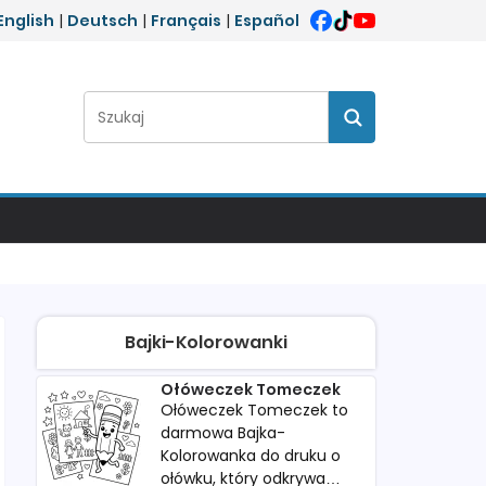
English
|
Deutsch
|
Français
|
Español
Szukaj:
Szukaj
Bajki-Kolorowanki
Ołóweczek Tomeczek
Ołóweczek Tomeczek to
darmowa Bajka-
Kolorowanka do druku o
ołówku, który odkrywa