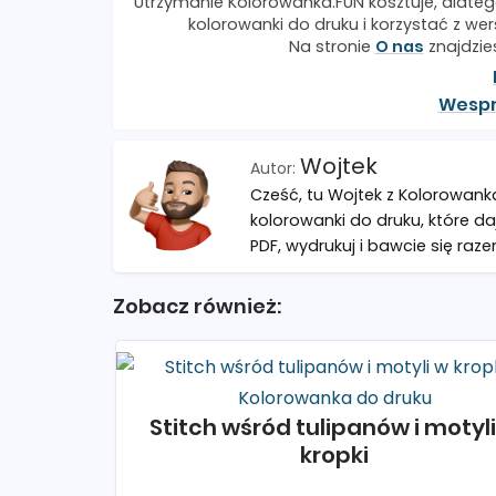
Utrzymanie Kolorowanka.FUN kosztuje, dlateg
kolorowanki do druku i korzystać z wers
Na stronie
O nas
znajdzie
Wespr
Wojtek
Cześć, tu Wojtek z Kolorowank
kolorowanki do druku, które da
PDF, wydrukuj i bawcie się raze
Zobacz również:
Stitch wśród tulipanów i motyl
kropki