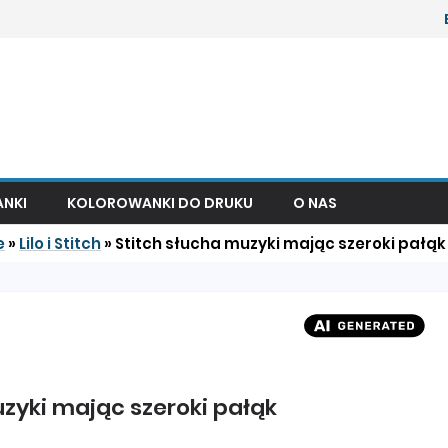
NKI
KOLOROWANKI DO DRUKU
O NAS
e
»
Lilo i Stitch
»
Stitch słucha muzyki mając szeroki pałąk
zyki mając szeroki pałąk