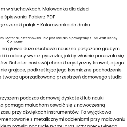
m w słuchawkach. Malowanka dla dzieci
e śpiewania. Pobierz PDF
. Materiał jest fanowski i nie jest oficjalnie powiązany z The Walt Disney
Company.
c na głowie duże słuchawki nauszne połączone grubym
i i radosny wyraz pyszczka, jakby właśnie poruszała się
ików. Bohater nosi swój charakterystyczny krawat, a jego
nie grające, podkreślając jego kosmiczne pochodzenie.
tóre tworzą uporządkowaną przestrzeń domowego studia
rzyszem podczas domowej dyskoteki lub nauki
ena pomaga maluchom oswoić się z nowoczesną
czasu przy dźwiękach instrumentów. Ta wyjątkowa
rymentowanie z metalicznymi odcieniami przy malowaniu
kiem rozwija poczucie rytmu oraz uczy precyzyjnego