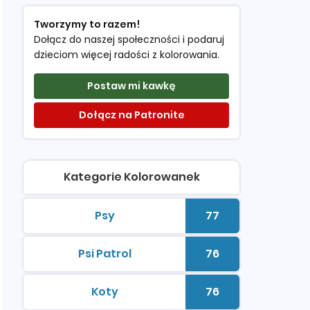
Tworzymy to razem!
Dołącz do naszej społeczności i podaruj
dzieciom więcej radości z kolorowania.
Postaw mi kawkę
Dołącz na Patronite
Kategorie Kolorowanek
Psy
77
kolorowanki do druku
Liczba kolorowan
Psi Patrol
76
kolorowanki do druku
Liczba kolorowan
Koty
76
kolorowanki do druku
Liczba kolorowan