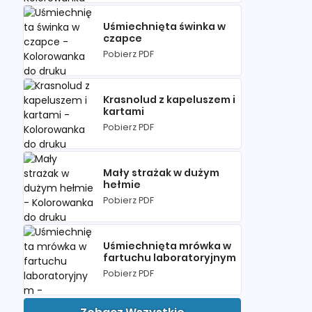
Uśmiechnięta świnka w
czapce
Pobierz PDF
Krasnolud z kapeluszem i
kartami
Pobierz PDF
Mały strażak w dużym
hełmie
Pobierz PDF
Uśmiechnięta mrówka w
fartuchu laboratoryjnym
Pobierz PDF