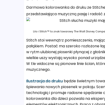
Darmowa kolorowanka do druku ze Stitche
przedstawiająca muzyczną pasję i radość z
Lilo i Stitch™ to znak towarowy The Walt Disney Company
Stitch stoi wewnątrz pomieszczenia, mają
pałąkiem. Postać ma szeroko rozłożone łapk
w rytm ulubionej piosenki płynącej z głośn
wielkie uszy wystają wysoko ponad urządze
W tle widoczne są pionowe linie ścian, k
muzycznego.
Ilustracja do druku
będzie świetnym towa
śpiewania nowych piosenek w pokoju. Sc
technologią i promuje radosne spędzanie 
kolorowanka dla dzieci pozwala na ekspe
elementów elektronicznych. Praca z obraz