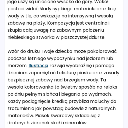
jego uszy są uniesione wysoko do góry. Wokół
postaci widać ślady sypkiego materiału oraz linię
wody w tle, co wskazuje na intensywną i wesołą
zabawę na plaży. Kompozycja jest centralna i
skupia całą uwagę na zabawnym położeniu
niebieskiego stworka w piaszczystej dziurze.
Wzór do druku Twoje dziecko może pokolorować
podczas letniego wypoczynku nad jeziorem lub
morzem.
rozwija wyobraźnię i pomaga
Ilustracja
dzieciom zapamiętać teksturę piasku oraz zasady
bezpiecznej zabawy nad brzegiem wody. Ta
wesoła kolorowanka to świetny sposób na relaks
po dniu pełnym słońca i biegania po wydmach.
Każdy pociągnięcie kredką przybliża maluchy do
zrozumienia jak powstają budowle z naturalnych
materiałów. Piasek kwarcowy składa się z
drobnych ziarenek skał i minerałów