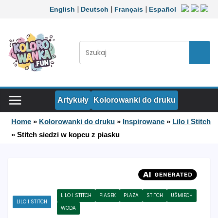
Przejdź do treści
|
|
|
English
Deutsch
Français
Español
Szukaj:
Szuka
Artykuły
Kolorowanki do druku
Home
»
Kolorowanki do druku
»
Inspirowane
»
Lilo i Stitch
»
Stitch siedzi w kopcu z piasku
LILO I STITCH
PIASEK
PLAŻA
STITCH
UŚMIECH
LILO I STITCH
WODA