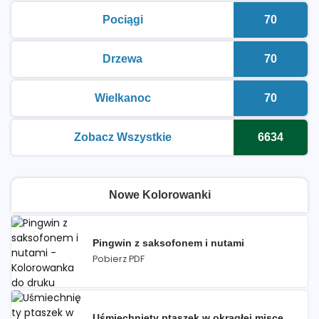
Pociągi
70
kolorowanki do druku
Liczba k
Drzewa
70
kolorowanki do druku
Liczba k
Wielkanoc
70
kolorowanki do druku
Liczba k
Zobacz Wszystkie
6634
kolorowanki do druku
Liczba k
Nowe Kolorowanki
Pingwin z saksofonem i nutami
Pobierz PDF
Uśmiechnięty ptaszek w okrągłej misce