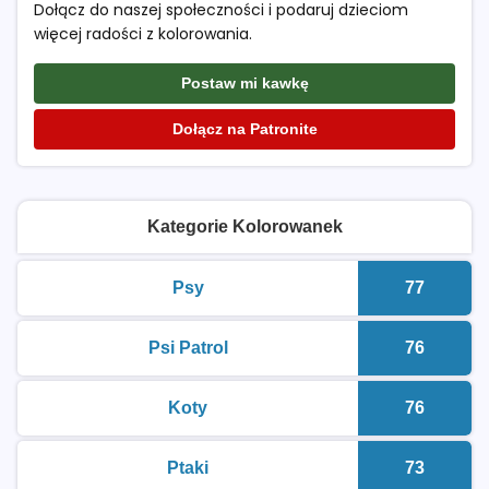
Dołącz do naszej społeczności i podaruj dzieciom
więcej radości z kolorowania.
Postaw mi kawkę
Dołącz na Patronite
Kategorie Kolorowanek
Psy
77
kolorowanki do druku
Liczba k
Psi Patrol
76
kolorowanki do druku
Liczba k
Koty
76
kolorowanki do druku
Liczba k
Ptaki
73
kolorowanki do druku
Liczba k