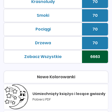
Krasnoludy
70
kolorowanki do druku
Liczba 
Smoki
70
kolorowanki do druku
Liczba 
Pociągi
70
kolorowanki do druku
Liczba 
Drzewa
70
kolorowanki do druku
Liczba 
Zobacz Wszystkie
6663
kolorowanki do druku
Liczba 
Nowe Kolorowanki
Uśmiechnięty księżyc i lecące gwiazdy
Pobierz PDF