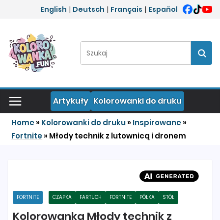
Przejdź do treści
English
|
Deutsch
|
Français
|
Español
Szukaj:
Szuka
Artykuły
Kolorowanki do druku
Home
»
Kolorowanki do druku
»
Inspirowane
»
Fortnite
»
Młody technik z lutownicą i dronem
FORTNITE
CZAPKA
FARTUCH
FORTNITE
PÓŁKA
STÓŁ
Kolorowanka Młody technik z