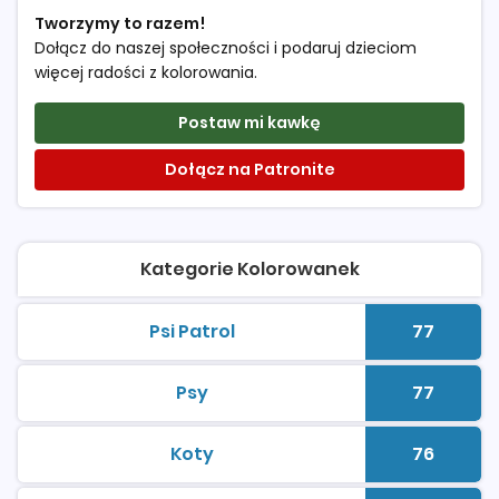
Tworzymy to razem!
Dołącz do naszej społeczności i podaruj dzieciom
więcej radości z kolorowania.
Postaw mi kawkę
Dołącz na Patronite
Kategorie Kolorowanek
Psi Patrol
77
kolorowanki do druku
Liczba 
Psy
77
kolorowanki do druku
Liczba 
Koty
76
kolorowanki do druku
Liczba 