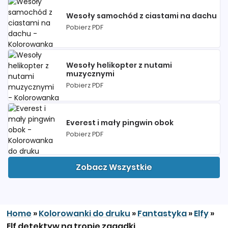
Wesoły samochód z ciastami na dachu
Pobierz PDF
Wesoły helikopter z nutami
muzycznymi
Pobierz PDF
Everest i mały pingwin obok
Pobierz PDF
Zobacz Wszystkie
Home
»
Kolorowanki do druku
»
Fantastyka
»
Elfy
»
Elf detektyw na tropie zagadki