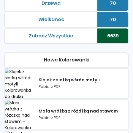
Drzewa
70
kolorowanki do druku
Liczba 
Wielkanoc
70
kolorowanki do druku
Liczba 
Zobacz Wszystkie
6639
kolorowanki do druku
Liczba 
Nowe Kolorowanki
Klejek z siatką wśród motyli
Pobierz PDF
Mała wróżka z różdżką nad stawem
Pobierz PDF