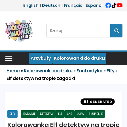
Przejdź do treści
English
|
Deutsch
|
Français
|
Español
Szukaj:
Szuka
Artykuły
Kolorowanki do druku
Home
»
Kolorowanki do druku
»
Fantastyka
»
Elfy
»
Elf detektyw na tropie zagadki
ELFY
BADANIE
DETEKTYW
ELF
LAS
LUPA
SKUPIENIE
Kolorowanka Elf detektyw na tropie