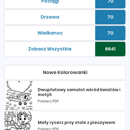
Pociągi
70
kolorowanki do druku
Liczba 
Drzewa
70
kolorowanki do druku
Liczba 
Wielkanoc
70
kolorowanki do druku
Liczba 
Zobacz Wszystkie
6641
kolorowanki do druku
Liczba 
Nowe Kolorowanki
Dwupłatowy samolot wśród kwiatów i
motyli
Pobierz PDF
Mały rycerz przy stole z pieczywem
Pobierz PDF