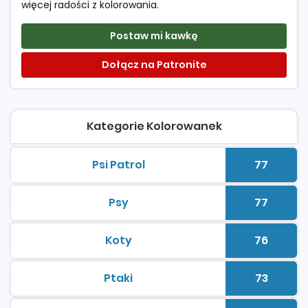
więcej radości z kolorowania.
Postaw mi kawkę
Dołącz na Patronite
Kategorie Kolorowanek
Psi Patrol
77
kolorowanki do druku
Liczba 
Psy
77
kolorowanki do druku
Liczba 
Koty
76
kolorowanki do druku
Liczba 
Ptaki
73
kolorowanki do druku
Liczba 