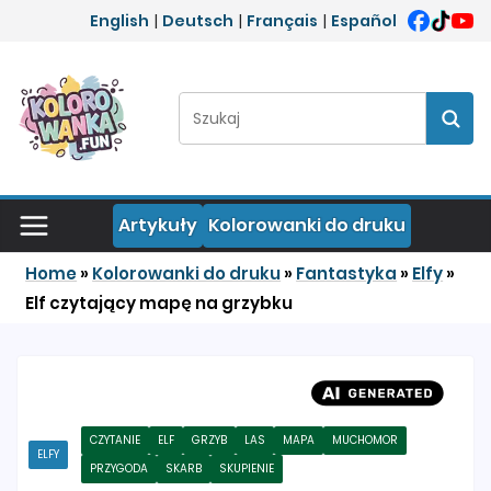
Przejdź do treści
English
|
Deutsch
|
Français
|
Español
Szukaj:
Szuka
Artykuły
Kolorowanki do druku
Home
»
Kolorowanki do druku
»
Fantastyka
»
Elfy
»
Elf czytający mapę na grzybku
CZYTANIE
ELF
GRZYB
LAS
MAPA
MUCHOMOR
ELFY
PRZYGODA
SKARB
SKUPIENIE