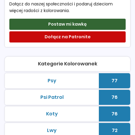
Dołącz do naszej społeczności i podaruj dzieciom
więcej radości z kolorowania.
Postaw mi kawkę
Dołącz na Patronite
Kategorie Kolorowanek
Psy
77
kolorowanki do druku
Liczba 
Psi Patrol
76
kolorowanki do druku
Liczba 
Koty
76
kolorowanki do druku
Liczba 
Lwy
72
kolorowanki do druku
Liczba 