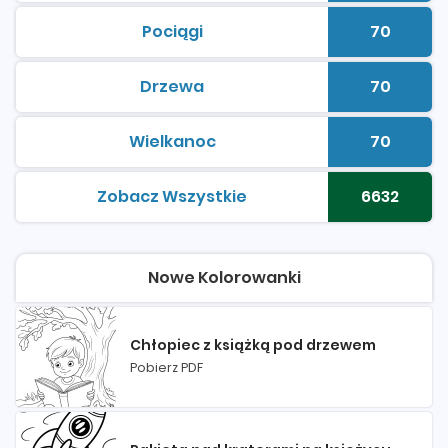
Pociągi
70
kolorowanki do druku
Liczba 
Drzewa
70
kolorowanki do druku
Liczba 
Wielkanoc
70
kolorowanki do druku
Liczba 
Zobacz Wszystkie
6632
kolorowanki do druku
Liczba 
Nowe Kolorowanki
Chłopiec z książką pod drzewem
Pobierz PDF