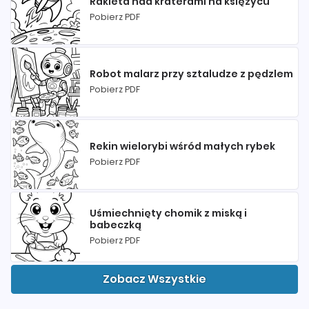
Rakieta nad kraterami na księżycu
Pobierz PDF
Robot malarz przy sztaludze z pędzlem
Pobierz PDF
Rekin wielorybi wśród małych rybek
Pobierz PDF
Uśmiechnięty chomik z miską i
babeczką
Pobierz PDF
Zobacz Wszystkie