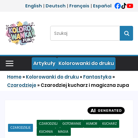
Przejdź do treści
English
|
Deutsch
|
Français
|
Español
Szukaj:
Szuka
Artykuły
Kolorowanki do druku
Home
»
Kolorowanki do druku
»
Fantastyka
»
Czarodzieje
»
Czarodziej kucharz i magiczna zupa
CZARODZIEJ
GOTOWANIE
HUMOR
KUCHARZ
CZARODZIEJE
KUCHNIA
MAGIA