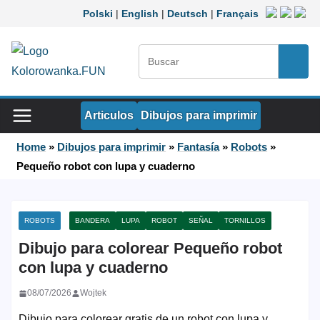
Saltar al contenido
Polski
|
English
|
Deutsch
|
Français
Buscar:
Busca
Articulos
Dibujos para imprimir
Home
»
Dibujos para imprimir
»
Fantasía
»
Robots
»
Pequeño robot con lupa y cuaderno
ROBOTS
BANDERA
LUPA
ROBOT
SEÑAL
TORNILLOS
Dibujo para colorear Pequeño robot
con lupa y cuaderno
08/07/2026
Wojtek
Dibujo para colorear gratis de un robot con lupa y