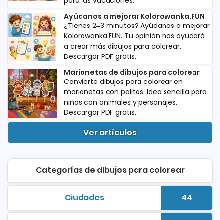
para las vacaciones.
Ayúdanos a mejorar Kolorowanka.FUN
¿Tienes 2–3 minutos? Ayúdanos a mejorar
Kolorowanka.FUN. Tu opinión nos ayudará
a crear más dibujos para colorear.
Descargar PDF gratis.
Marionetas de dibujos para colorear
Convierte dibujos para colorear en
marionetas con palitos. Idea sencilla para
niños con animales y personajes.
Descargar PDF gratis.
Ver artículos
Categorías de dibujos para colorear
Ciudades
44
dibujos para colorear para imprimi
Número d