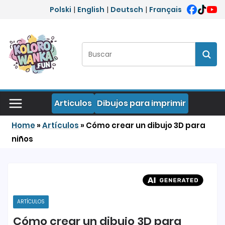
Saltar al contenido
Polski
|
English
|
Deutsch
|
Français
Buscar:
Busc
Articulos
Dibujos para imprimir
Home
»
Artículos
»
Cómo crear un dibujo 3D para
niños
ARTÍCULOS
Cómo crear un dibujo 3D para