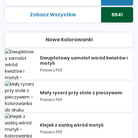
kolorowanki do druku
Liczba 
Zobacz Wszystkie
6641
kolorowanki do druku
Liczba 
Nowe Kolorowanki
Dwupłatowy samolot wśród kwiatów i
motyli
Pobierz PDF
Mały rycerz przy stole z pieczywem
Pobierz PDF
Klejek z siatką wśród motyli
Pobierz PDF