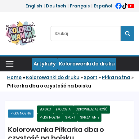
Przejdź do treści
English
|
Deutsch
|
Français
|
Español
Szukaj:
Szuka
Artykuły
Kolorowanki do druku
Home
»
Kolorowanki do druku
»
Sport
»
Piłka nożna
»
Piłkarka dba o czystość na boisku
BOISKO
EKOLOGIA
ODPOWIEDZIALNOŚĆ
PIŁKA NOŻNA
PIŁKA NOŻNA
SPORT
SPRZĄTANIE
Kolorowanka Piłkarka dba o
czystość na boisku