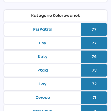
Kategorie Kolorowanek
Psi Patrol
77
kolorowanki do druku
Liczba 
Psy
77
kolorowanki do druku
Liczba 
Koty
76
kolorowanki do druku
Liczba 
Ptaki
73
kolorowanki do druku
Liczba 
Lwy
72
kolorowanki do druku
Liczba 
Owoce
71
kolorowanki do druku
Liczba 