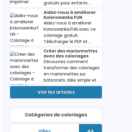
gratuits pour enfants.
Télécharger le PDF et
Aidez-nous à améliorer
amusez-vous cet été.
Kolorowanka.FUN
Aidez-nous à améliorer
Kolorowanka.FUN avec ce
coloriage gratuit.
Télécharger le PDF et
partagez vos idées pour
Créer des marionnettes
enfants.
avec des coloriages
Découvrez comment
transformer des coloriages
en marionnettes sur
bâtonnets. Idée simple et
gratuite pour enfants.
Voir les articles
Télécharger le PDF.
Catégories de coloriages
Villes
44