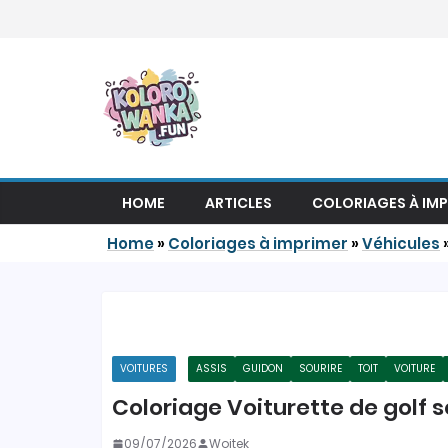
Passer au contenu
HOME
ARTICLES
COLORIAGES À IM
Home
»
Coloriages à imprimer
»
Véhicules
VOITURES
ASSIS
GUIDON
SOURIRE
TOIT
VOITURE
Coloriage Voiturette de golf s
09/07/2026
Wojtek