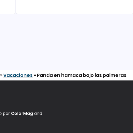
»
Vacaciones
»
Panda en hamaca bajo las palmeras
do por
ColorMag
and