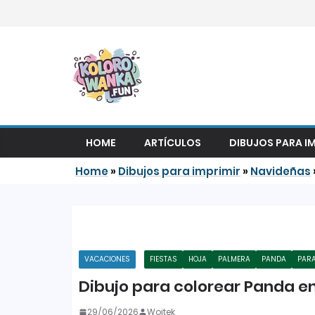
Saltar al contenido
HOME
ARTÍCULOS
DIBUJOS PARA I
Home
»
Dibujos para imprimir
»
Navideñas
VACACIONES
FIESTAS
HOJA
PALMERA
PANDA
PAR
Dibujo para colorear Panda e
29/06/2026
Wojtek