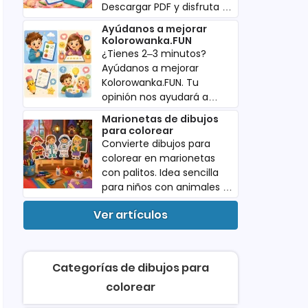
Descargar PDF y disfruta de
actividades perfectas para
Ayúdanos a mejorar
las vacaciones.
Kolorowanka.FUN
¿Tienes 2–3 minutos?
Ayúdanos a mejorar
Kolorowanka.FUN. Tu
opinión nos ayudará a
crear más dibujos para
Marionetas de dibujos
colorear. Descargar PDF
para colorear
gratis.
Convierte dibujos para
colorear en marionetas
con palitos. Idea sencilla
para niños con animales y
personajes. Descargar PDF
Ver artículos
gratis.
Categorías de dibujos para
colorear