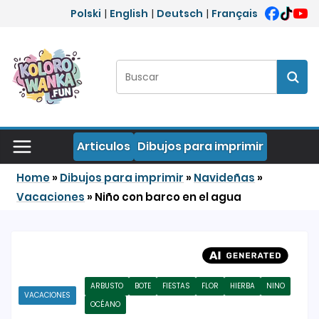
Saltar al contenido
Polski
|
English
|
Deutsch
|
Français
Buscar:
Busc
Articulos
Dibujos para imprimir
Home
»
Dibujos para imprimir
»
Navideñas
»
Vacaciones
»
Niño con barco en el agua
ARBUSTO
BOTE
FIESTAS
FLOR
HIERBA
NINO
VACACIONES
OCÉANO