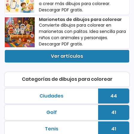
a crear más dibujos para colorear.
Descargar PDF gratis.
Marionetas de dibujos para colorear
Convierte dibujos para colorear en
marionetas con palitos. Idea sencilla para
niños con animales y personajes.
Descargar PDF gratis.
Ver artículos
Categorías de dibujos para colorear
Ciudades
44
dibujos para colorear para imprimi
Número d
Golf
41
dibujos para colorear para imprimi
Número d
Tenis
41
dibujos para colorear para imprimi
Número d