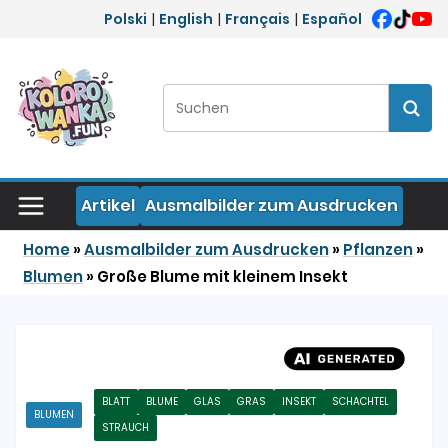
Zum Inhalt springen
Polski
|
English
|
Français
|
Español
Suchen:
Such
Artikel
Ausmalbilder zum Ausdrucken
Home
»
Ausmalbilder zum Ausdrucken
»
Pflanzen
»
Blumen
»
Große Blume mit kleinem Insekt
BLATT
BLUME
GLAS
GRAS
INSEKT
SCHACHTEL
BLUMEN
STRAUCH