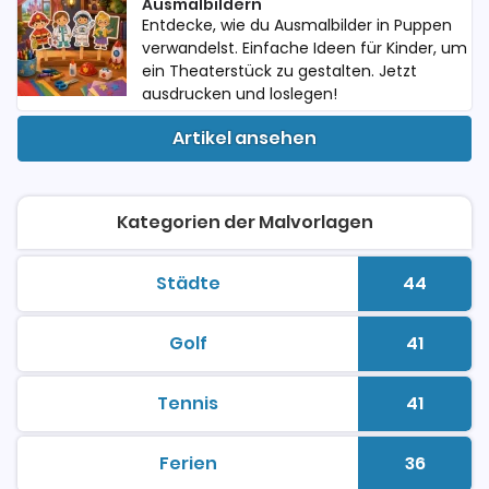
Ausmalbildern
Entdecke, wie du Ausmalbilder in Puppen
verwandelst. Einfache Ideen für Kinder, um
ein Theaterstück zu gestalten. Jetzt
ausdrucken und loslegen!
Artikel ansehen
Kategorien der Malvorlagen
Städte
44
malvorlagen zum ausdrucken
Anzahl 
Golf
41
malvorlagen zum ausdrucken
Anzahl 
Tennis
41
malvorlagen zum ausdrucken
Anzahl 
Ferien
36
malvorlagen zum ausdrucken
Anzahl 