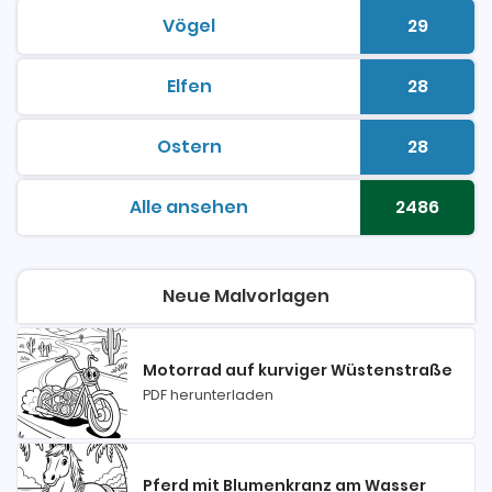
Vögel
29
malvorlagen zum ausdrucken
Anzahl 
Elfen
28
malvorlagen zum ausdrucken
Anzahl 
Ostern
28
malvorlagen zum ausdrucken
Anzahl 
Alle ansehen
2486
malvorlagen zum ausdrucken
Anzahl 
Neue Malvorlagen
Motorrad auf kurviger Wüstenstraße
PDF herunterladen
Pferd mit Blumenkranz am Wasser