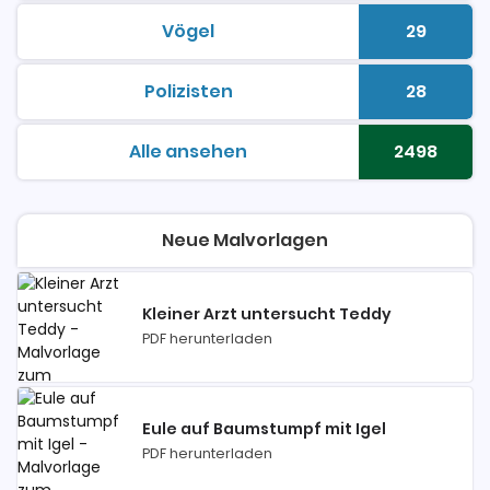
Vögel
29
malvorlagen zum ausdrucken
Anzahl 
Polizisten
28
malvorlagen zum ausdrucken
Anzahl 
Alle ansehen
2498
malvorlagen zum ausdrucken
Anzahl 
Neue Malvorlagen
Kleiner Arzt untersucht Teddy
PDF herunterladen
Eule auf Baumstumpf mit Igel
PDF herunterladen