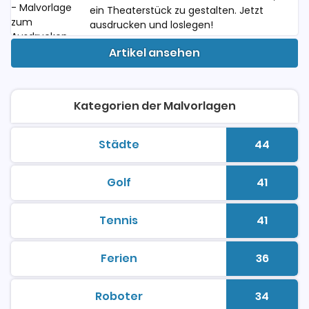
ein Theaterstück zu gestalten. Jetzt
ausdrucken und loslegen!
Artikel ansehen
Kategorien der Malvorlagen
Städte
44
malvorlagen zum ausdrucken
Anzahl 
Golf
41
malvorlagen zum ausdrucken
Anzahl 
Tennis
41
malvorlagen zum ausdrucken
Anzahl 
Ferien
36
malvorlagen zum ausdrucken
Anzahl 
Roboter
34
malvorlagen zum ausdrucken
Anzahl 