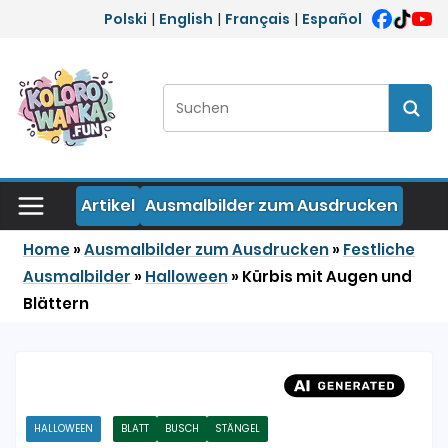
Zum Inhalt springen
Polski
|
English
|
Français
|
Español
Suchen:
Such
Artikel
Ausmalbilder zum Ausdrucken
Home
»
Ausmalbilder zum Ausdrucken
»
Festliche
Ausmalbilder
»
Halloween
»
Kürbis mit Augen und
Blättern
HALLOWEEN
BLATT
BUSCH
STÄNGEL