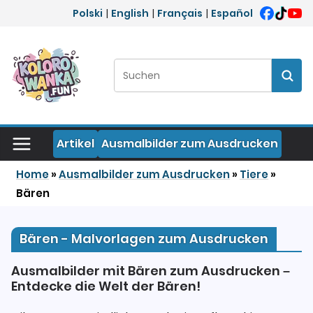
Zum Inhalt springen
Polski
|
English
|
Français
|
Español
Suchen:
Such
Artikel
Ausmalbilder zum Ausdrucken
Home
»
Ausmalbilder zum Ausdrucken
»
Tiere
»
Bären
Bären - Malvorlagen zum Ausdrucken
Ausmalbilder mit Bären zum Ausdrucken –
Entdecke die Welt der Bären!