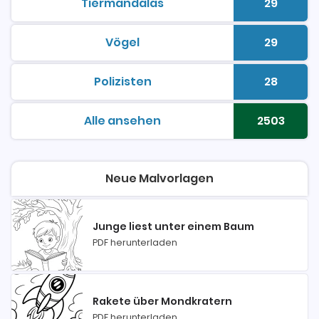
Tiermandalas
29
malvorlagen zum ausdrucken
Anzahl 
Vögel
29
malvorlagen zum ausdrucken
Anzahl 
Polizisten
28
malvorlagen zum ausdrucken
Anzahl 
Alle ansehen
2503
malvorlagen zum ausdrucken
Anzahl 
Neue Malvorlagen
Junge liest unter einem Baum
PDF herunterladen
Rakete über Mondkratern
PDF herunterladen