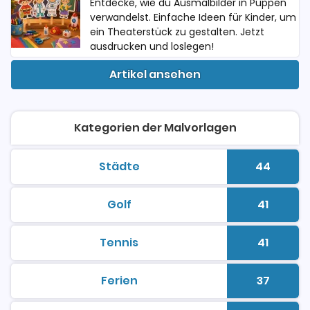
Entdecke, wie du Ausmalbilder in Puppen
verwandelst. Einfache Ideen für Kinder, um
ein Theaterstück zu gestalten. Jetzt
ausdrucken und loslegen!
Artikel ansehen
Kategorien der Malvorlagen
Städte
44
malvorlagen zum ausdrucken
Anzahl 
Golf
41
malvorlagen zum ausdrucken
Anzahl 
Tennis
41
malvorlagen zum ausdrucken
Anzahl 
Ferien
37
malvorlagen zum ausdrucken
Anzahl 