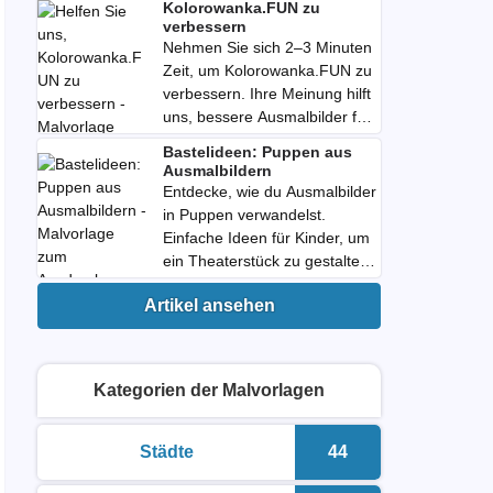
kostenlos PDF herunterladen.
Kolorowanka.FUN zu
verbessern
Nehmen Sie sich 2–3 Minuten
Zeit, um Kolorowanka.FUN zu
verbessern. Ihre Meinung hilft
uns, bessere Ausmalbilder für
Kinder zu erstellen. Jetzt
Bastelideen: Puppen aus
ausdrucken.
Ausmalbildern
Entdecke, wie du Ausmalbilder
in Puppen verwandelst.
Einfache Ideen für Kinder, um
ein Theaterstück zu gestalten.
Jetzt ausdrucken und
Artikel ansehen
loslegen!
Kategorien der Malvorlagen
Städte
44
malvorlagen zum ausdrucken
Anzahl der Malvor