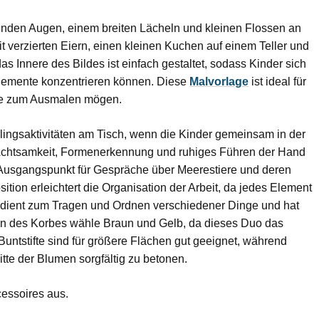
, runden Augen, einem breiten Lächeln und kleinen Flossen an
 verzierten Eiern, einen kleinen Kuchen auf einem Teller und
as Innere des Bildes ist einfach gestaltet, sodass Kinder sich
 Elemente konzentrieren können. Diese
Malvorlage
ist ideal für
nte zum Ausmalen mögen.
ühlingsaktivitäten am Tisch, wenn die Kinder gemeinsam in der
lft, Achtsamkeit, Formenerkennung und ruhiges Führen der Hand
 Ausgangspunkt für Gespräche über Meerestiere und deren
tion erleichtert die Organisation der Arbeit, da jedes Element
b dient zum Tragen und Ordnen verschiedener Dinge und hat
len des Korbes wähle Braun und Gelb, da dieses Duo das
Buntstifte sind für größere Flächen gut geeignet, während
Mitte der Blumen sorgfältig zu betonen.
cessoires aus.