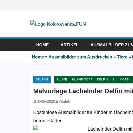
Zum Inhalt springen
HOME
ARTIKEL
AUSMALBILDER ZU
Home
»
Ausmalbilder zum Ausdrucken
»
Tiere
»
DELFINE
BLUME
BLUMENTOPF
DELFIN
EI
KORB
Malvorlage Lächelnder Delfin mi
05/05/2026
Wojtek
Kostenlose Ausmalbilder für Kinder mit lächel
herunterladen